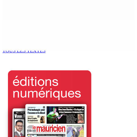
pour les missions parlementaires
5 Août 2026 07h00
CWA | Internal Pipe Replacement Programme —
Polémique autour de l’installation des conduites
d’eau à même le sol
5 Août 2026 07h00
TOUS LES TEXTES