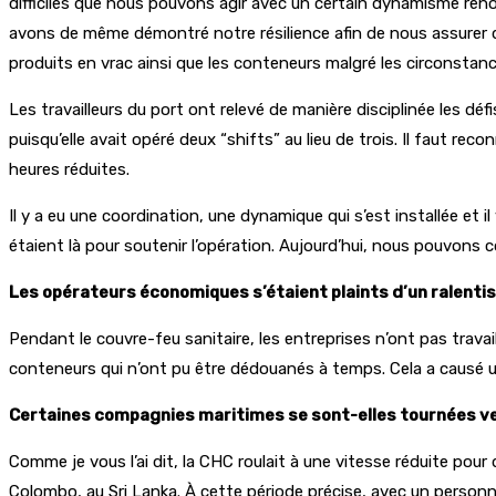
difficiles que nous pouvons agir avec un certain dynamisme reno
avons de même démontré notre résilience afin de nous assurer qu
produits en vrac ainsi que les conteneurs malgré les circonsta
Les travailleurs du port ont relevé de manière disciplinée les d
puisqu’elle avait opéré deux “shifts” au lieu de trois. Il faut r
heures réduites.
Il y a eu une coordination, une dynamique qui s’est installée et il
étaient là pour soutenir l’opération. Aujourd’hui, nous pouvons
Les opérateurs économiques s’étaient plaints d’un ralent
Pendant le couvre-feu sanitaire, les entreprises n’ont pas travai
conteneurs qui n’ont pu être dédouanés à temps. Cela a causé un ce
Certaines compagnies maritimes se sont-elles tournées ve
Comme je vous l’ai dit, la CHC roulait à une vitesse réduite pou
Colombo, au Sri Lanka. À cette période précise, avec un person