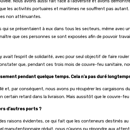
uvelé. Nous avons aussi fait face à l’adversité et avons démontr
e les activités portuaires et maritimes ne souffrent pas autant. 
nces non atténuantes.
éfis qui se présentaient à eux dans tous les secteurs, même avec 
econnaître que ces personnes se sont exposées afin de pouvoir trava
 y avait l’esprit de solidarité, avec pour seul objectif de faire roul
 constater que, pendant ces trois mois de couvre-feu sanitaire, n
issement pendant quelque temps. Cela n’a pas duré longtemp
llé et, par conséquent, nous avons pu récupérer les cargaisons du 
rtain retard dans la livraison. Mais aussitôt que le couvre-feu san
rs d’autres ports ?
r des raisons évidentes, ce qui fait que les conteneurs destinés 
nel manutentionnaire réduit, nous n’avons pu répondre aux attent