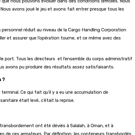
é que nous pouvons évoluer dans des conditions difficiles. Nous
Nous avons joué le jeu et avons fait entrer presque tous les
un personnel réduit au niveau de la Cargo Handling Corporation
iller et assurer que l’opération tourne, et ce même avec des
er le port. Tous les directeurs et l’ensemble du corps administratif
ous avons pu produire des résultats assez satisfaisants.
s ?
terminal. Ce qui fait qu’il y a eu une accumulation de
itaire était levé, c’était la reprise.
au transbordement ont été déviés à Salalah, à Oman, et à
es de ces armateurs. Par définition, les conteneurs transbordés