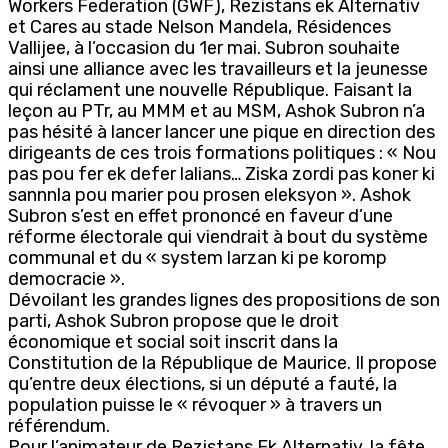
Workers Federation (GWF), Rezistans ek Alternativ
et Cares au stade Nelson Mandela, Résidences
Vallijee, à l’occasion du 1er mai. Subron souhaite
ainsi une alliance avec les travailleurs et la jeunesse
qui réclament une nouvelle République. Faisant la
leçon au PTr, au MMM et au MSM, Ashok Subron n’a
pas hésité à lancer lancer une pique en direction des
dirigeants de ces trois formations politiques : « Nou
pas pou fer ek defer lalians… Ziska zordi pas koner ki
sannnla pou marier pou prosen eleksyon ». Ashok
Subron s’est en effet prononcé en faveur d’une
réforme électorale qui viendrait à bout du système
communal et du « system larzan ki pe koromp
democracie ».
Dévoilant les grandes lignes des propositions de son
parti, Ashok Subron propose que le droit
économique et social soit inscrit dans la
Constitution de la République de Maurice. Il propose
qu’entre deux élections, si un député a fauté, la
population puisse le « révoquer » à travers un
référendum.
Pour l’animateur de Rezistans Ek Alternativ, la fête