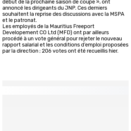
début de la prochaine saison de coupe », ont
annoncé les dirigeants du JNP. Ces derniers
souhaitent la reprise des discussions avec la MSPA
et le patronat.
Les employés de la Mauritius Freeport
Developement CO Ltd (MFD) ont par ailleurs
procédé à un vote général pour rejeter le nouveau
rapport salarial et les conditions d’emploi proposées
par la direction ; 206 votes ont été recueillis hier.
EN CONTINU
↻
Restauration rapide – Nouvelle franchise internationale :
Krispy Kreme s’installe à Maurice d’ici fin 2026
10 Août 2026 16h00