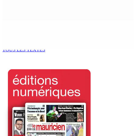
Recrudescence des vols : 22 suspects interpellés lors
d’une vaste opération de la CID
8 Août 2026 09h00
Corps para-publics | Procurements — CEB : L’IRP annule
l’octroi d’un contrat de Rs 36,7 M
8 Août 2026 07h00
TOUS LES TEXTES