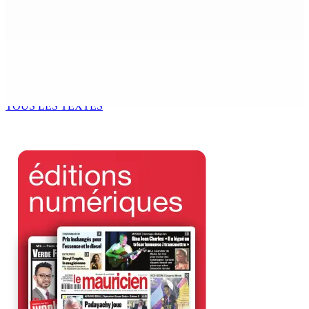
Moothoocurpen libéré sous caution
7 Août 2026 15h00
CIMETIÈRE DE BOIS-MARCHAND : Une inconnue inhumée
plus d’un an après son décès dans un accident
7 Août 2026 15h00
TOUS LES TEXTES