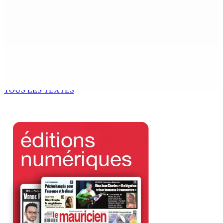
Réforme des pensions | En vue de la promulgation La
PKS demande à Gokhool de retenir son Assent
7 Août 2026 07h00
Port-Louis : Un jeune vend de la drogue près du
Marché Central
6 Août 2026 18h00
TOUS LES TEXTES