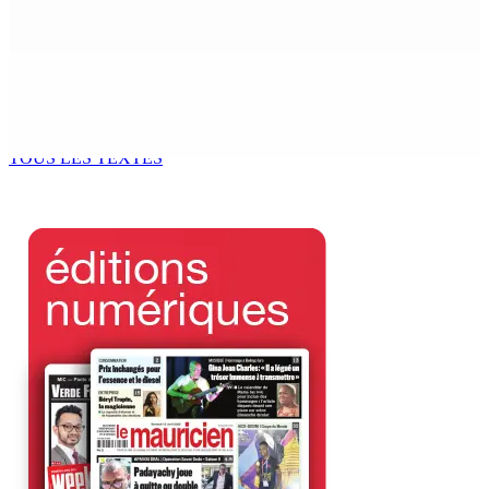
Bill : baroud d’honneur syndical à la State House, lundi
8 Août 2026 10h00
Logement : Re 1 pour les ménages aux revenus
inférieurs à Rs 48 000
8 Août 2026 09h55
TOUS LES TEXTES