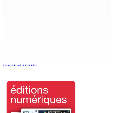
sculptrice de douceurs
9 Août 2026 11h00
THÉÂTRE — Ce dimanche 9 à la Trup Sapsiway, Roches-
Brunes : Reprise de “Memwar Zenosid”
9 Août 2026 10h00
AÉROPORT SSR : Une famille interceptée avec Rs 1,5
million en devises
9 Août 2026 10h00
TOUS LES TEXTES