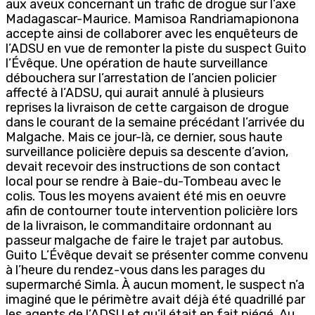
aux aveux concernant un trafic de drogue sur l’axe
Madagascar-Maurice. Mamisoa Randriamapionona
accepte ainsi de collaborer avec les enquêteurs de
l’ADSU en vue de remonter la piste du suspect Guito
l’Évêque. Une opération de haute surveillance
débouchera sur l’arrestation de l’ancien policier
affecté à l’ADSU, qui aurait annulé à plusieurs
reprises la livraison de cette cargaison de drogue
dans le courant de la semaine précédant l’arrivée du
Malgache. Mais ce jour-là, ce dernier, sous haute
surveillance policière depuis sa descente d’avion,
devait recevoir des instructions de son contact
local pour se rendre à Baie-du-Tombeau avec le
colis. Tous les moyens avaient été mis en oeuvre
afin de contourner toute intervention policière lors
de la livraison, le commanditaire ordonnant au
passeur malgache de faire le trajet par autobus.
Guito L’Évêque devait se présenter comme convenu
à l’heure du rendez-vous dans les parages du
supermarché Simla. À aucun moment, le suspect n’a
imaginé que le périmètre avait déjà été quadrillé par
les agents de l’ADSU et qu’il était en fait piégé. Au