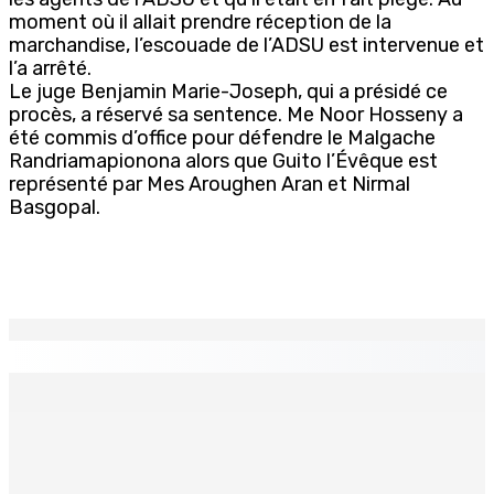
moment où il allait prendre réception de la
marchandise, l’escouade de l’ADSU est intervenue et
l’a arrêté.
Le juge Benjamin Marie-Joseph, qui a présidé ce
procès, a réservé sa sentence. Me Noor Hosseny a
été commis d’office pour défendre le Malgache
Randriamapionona alors que Guito l’Évêque est
représenté par Mes Aroughen Aran et Nirmal
Basgopal.
EN CONTINU
↻
Natation – Dans une lettre vendredi : Cédric Bathfield
démissionne comme président de la FMN
9 Août 2026 17h00