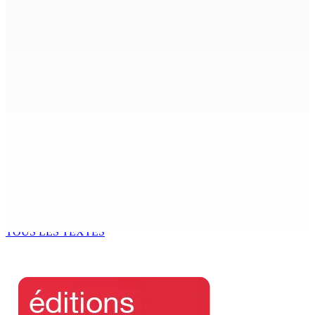
9 Août 2026 12h00
Shirin Aumeeruddy-Cziffra, Speaker de l’Assemblée
nationale : « J’exerce mon autorité d’une manière plus
douce »
9 Août 2026 12h00
The Chase : Heevesh Bissessur, 21 ans, fait son entrée
dans le monde littéraire
9 Août 2026 12h00
Tourisme | Patrimoine naturel exceptionnel Île-aux-
Cerfs : un plan de régénération durable
9 Août 2026 12h00
TOUS LES TEXTES