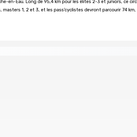
-en-Eau. Long de 95,4 km pour les élites 2-3 et juniors, ce circui
s, masters 1, 2 et 3, et les pass’cyclistes devront parcourir 74 km
re de wi-fi résidentiel
ale en faveur de l’éducation civique et des valeurs citoyenne
ents ont pris feu
MONTAGNE-BLANCHE : Enlevé, séquest
7 Août 2026 16h00