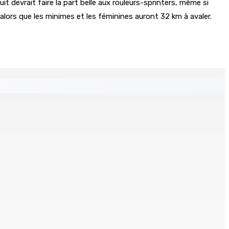
t devrait faire la part belle aux rouleurs-sprinters, même si
, alors que les minimes et les féminines auront 32 km à avaler.
s
ré et battu pour une dette