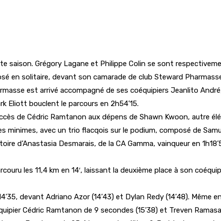
e saison. Grégory Lagane et Philippe Colin se sont respective
imposé en solitaire, devant son camarade de club Steward Pharmass
rmasse est arrivé accompagné de ses coéquipiers Jeanlito André, 
k Eliott bouclent le parcours en 2h54’15.
succès de Cédric Ramtanon aux dépens de Shawn Kwoon, autre élém
es minimes, avec un trio flacqois sur le podium, composé de Samu
ctoire d’Anastasia Desmarais, de la CA Gamma, vainqueur en 1h
rcouru les 11,4 km en 14′, laissant la deuxième place à son coéquip
n 14’35, devant Adriano Azor (14’43) et Dylan Redy (14’48). Même e
quipier Cédric Ramtanon de 9 secondes (15’38) et Treven Ramasa