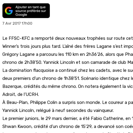
7 Avr 2017 17h00
Le FFSC-KFC a remporté deux nouveaux trophées sur route cett
Winner’s trois jours plus tard. L’aîné des frères Lagane s’est 
Grégory Lagane a parcouru les 110 km en 2h36’26, alors que Pha
chrono de 2h38’50. Yannick Lincoln et son camarade de club Mar
La domination flacquoise a continué chez les cadets, avec le 
deux premiers d’un chrono de 1h38’51. Scénario identique chez l
Bazerque, crédités du même chrono. On notera également la vi
Adroit, de l’UCRH.
À Beau-Plan, Philippe Colin a surpris son monde. Le coureur a pa
Yannick Lincoln, relégué à neuf secondes du vainqueur.
Le premier juniors, le 29 mars dernier, a été Fabio Catherine, e
Shwan Kwoon, crédité d’un chrono de 15’29, a devancé son coé