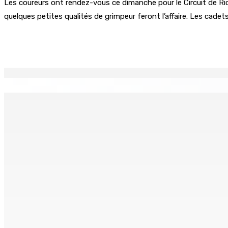
Les coureurs ont rendez-vous ce dimanche pour le Circuit de Riche
quelques petites qualités de grimpeur feront l’affaire. Les cadet
Partager
EN CONTINU
↻
TPLink Open Day :MT récompensée pour l’innovation en matiè
7 Août 2026 19h00
Fléaux sociaux | Conseil des Religions : Mobilisation nation
7 Août 2026 18h00
MONTAGNE-LONGUE : Grièvement brûlée après que ses vêtem
7 Août 2026 17h00