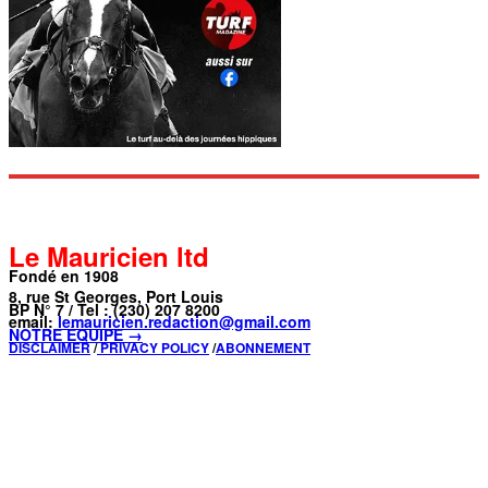
Le Mauricien ltd
Fondé en 1908
8, rue St Georges, Port Louis
BP N° 7 / Tel : (230) 207 8200
email:
lemauricien.redaction@gmail.com
NOTRE ÉQUIPE →
DISCLAIMER
/
PRIVACY POLICY
/
ABONNEMENT