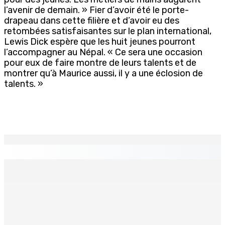
l’avenir de demain. » Fier d’avoir été le porte-
drapeau dans cette filière et d’avoir eu des
retombées satisfaisantes sur le plan international,
Lewis Dick espère que les huit jeunes pourront
l’accompagner au Népal. « Ce sera une occasion
pour eux de faire montre de leurs talents et de
montrer qu’à Maurice aussi, il y a une éclosion de
talents. »
EN CONTINU
↻
Corps para-publics | Procurements — CEB : L’IRP annule
l’octroi d’un contrat de Rs 36,7 M
8 Août 2026 07h00