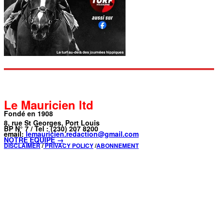
Le Mauricien ltd
Fondé en 1908
8, rue St Georges, Port Louis
BP N° 7 / Tel : (230) 207 8200
email:
lemauricien.redaction@gmail.com
NOTRE ÉQUIPE →
DISCLAIMER
/
PRIVACY POLICY
/
ABONNEMENT