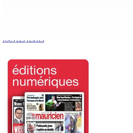
6 Août 2026 15h00
ACCESS TO JUSTICE IN MAURITIUS : If This Can Happen to
a Senior Counsel, What Does It Mean for Persons with
Disabilities?
6 Août 2026 15h00
TOUS LES TEXTES