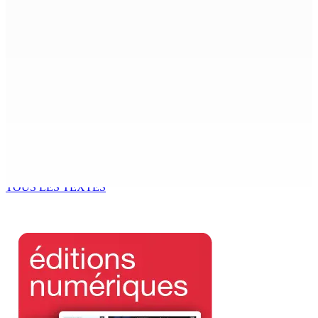
Rencontre de la dernière chance de la PKS à la State
House
10 Août 2026 14h04
Atma Shanto entame une grève de la faim et réclame une
révision des lois du travail
10 Août 2026 14h03
Joe Lesjongard :« Le peuple jugera mon travail comme
leader de l’opposition »
10 Août 2026 14h00
TOUS LES TEXTES