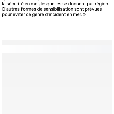
la sécurité en mer, lesquelles se donnent par région.
D’autres formes de sensibilisation sont prévues
pour éviter ce genre d’incident en mer. »
EN CONTINU
↻
Restauration rapide – Nouvelle franchise internationale :
Krispy Kreme s’installe à Maurice d’ici fin 2026
10 Août 2026 16h00
Pèlerinage à Medjugorje et en Turquie
10 Août 2026 16h00
Le poids du communalisme