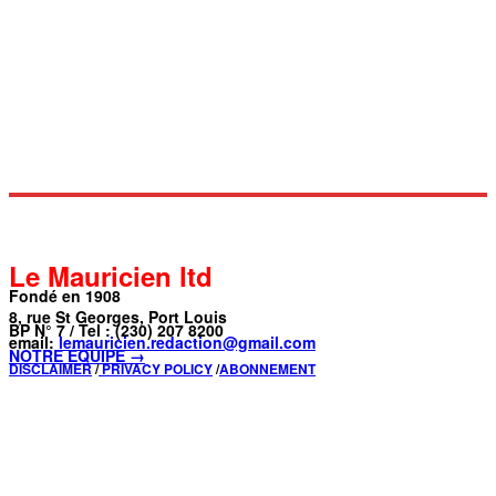
Le Mauricien ltd
Fondé en 1908
8, rue St Georges, Port Louis
BP N° 7 / Tel : (230) 207 8200
email:
lemauricien.redaction@gmail.com
NOTRE ÉQUIPE →
DISCLAIMER
/
PRIVACY POLICY
/
ABONNEMENT