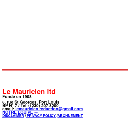
Le Mauricien ltd
Fondé en 1908
8, rue St Georges, Port Louis
BP N° 7 / Tel : (230) 207 8200
email:
lemauricien.redaction@gmail.com
NOTRE ÉQUIPE →
DISCLAIMER
/
PRIVACY POLICY
/
ABONNEMENT