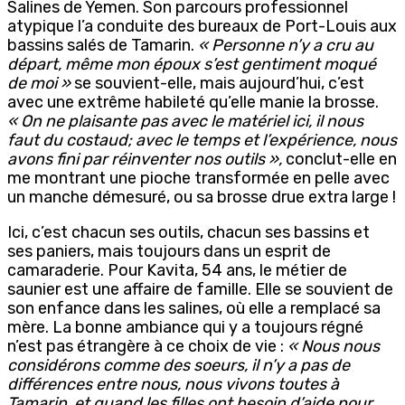
Salines de Yemen. Son parcours professionnel
atypique l’a conduite des bureaux de Port-Louis aux
bassins salés de Tamarin.
« Personne n’y a cru au
départ, même mon époux s’est gentiment moqué
de moi »
se souvient-elle, mais aujourd’hui, c’est
avec une extrême habileté qu’elle manie la brosse.
« On ne plaisante pas avec le matériel ici, il nous
faut du costaud; avec le temps et l’expérience, nous
avons fini par réinventer nos outils »,
conclut-elle en
me montrant une pioche transformée en pelle avec
un manche démesuré, ou sa brosse drue extra large !
Ici, c’est chacun ses outils, chacun ses bassins et
ses paniers, mais toujours dans un esprit de
camaraderie. Pour Kavita, 54 ans, le métier de
saunier est une affaire de famille. Elle se souvient de
son enfance dans les salines, où elle a remplacé sa
mère. La bonne ambiance qui y a toujours régné
n’est pas étrangère à ce choix de vie :
« Nous nous
considérons comme des soeurs, il n’y a pas de
différences entre nous, nous vivons toutes à
Tamarin, et quand les filles ont besoin d’aide pour