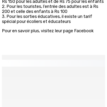
Rs 150 pour les adultes et de Rs 75 pour les enfants
2. Pour les touristes, l’entrée des adultes est à Rs
200 et celle des enfants à Rs 100
3. Pour les sorties éducatives, il existe un tarif
spécial pour écoliers et éducateurs
Pour en savoir plus, visitez leur page Facebook
EN CONTINU
↻
La météo de ce samedi 8 août
8 Août 2026 05h30
TPLink Open Day :MT récompensée pour l’innovation en
matière de wi-fi résidentiel
7 Août 2026 19h00