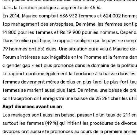
dans la fonction publique a augmenté de 45 %.
En 2014, Maurice comptait 636 932 femmes et 624 002 hommes.
top management des entreprises. De même, les femmes sont plus
14 800 pour les femmes et Rs 19 900 pour les hommes. Cependan
Dans le milieu politique, le rapport souligne que le pays ne c
79 hommes ont été élues. Une situation qui a valu à Maurice de
Forum s’intéresse aux inégalités entre l’homme et la femme dans 
« gender gap » est plus prononcé dans le domaine de la politique
Le rapport confirme également la tendance à la baisse dans les n
femmes deviennent mères de plus en plus tard. Le plus fort taux
femmes se marient aussi plus tard. De même, une baisse de près 
contraception ont enregistré une baisse de 25 281 chez les utili
Sept divorces avant un an
Les mariages sont aussi en baisse, passant d’un taux de 21,1 en
surtout les femmes (49 %) qui initient les procédures de divorce
divorces ont aussi été prononcés au cours de la première année