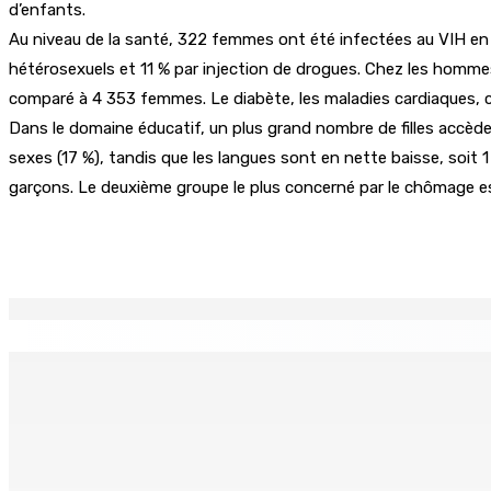
d’enfants.
Au niveau de la santé, 322 femmes ont été infectées au VIH en 
hétérosexuels et 11 % par injection de drogues. Chez les homm
comparé à 4 353 femmes. Le diabète, les maladies cardiaques, 
Dans le domaine éducatif, un plus grand nombre de filles accèd
sexes (17 %), tandis que les langues sont en nette baisse, soit
garçons. Le deuxième groupe le plus concerné par le chômage est 
Partager
EN CONTINU
↻
La météo de ce samedi 8 août
TPLink Open Day :MT réc
8 Août 2026 05h30
7 Août 2026 19h00
Fléaux sociaux | Conseil des Religions : Mobilisation nation