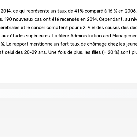
2014, ce qui représente un taux de 41 % comparé à 16 % en 2006.
es, 190 nouveaux cas ont été recensés en 2014. Cependant, au ni
cérébrales et le cancer comptent pour 62, 9 % des causes des déc
e aux études supérieures. La filière Administration and Manageme
 1 %. Le rapport mentionne un fort taux de chômage chez les jeun
celui des 20-29 ans. Une fois de plus, les filles (+ 20 %) sont pl
ompensée pour l’innovation en matière de wi-fi résidentiel
ale en faveur de l’éducation civique et des valeurs citoyenne