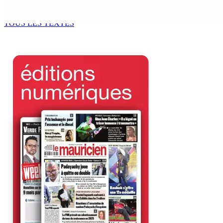
Océan Indien | Saisie de 157,5 kg de drogue : L’ex-JM prend
7 Août 2026 11h49
TOUS LES TEXTES