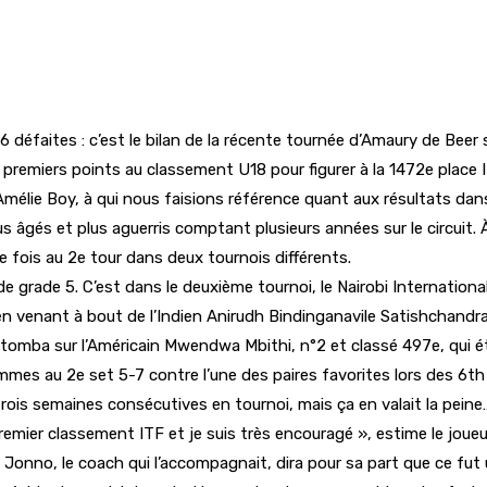
 défaites : c’est le bilan de la récente tournée d’Amaury de Beer s
premiers points au classement U18 pour figurer à la 1472e place I
Amélie Boy, à qui nous faisions référence quant aux résultats dan
lus âgés et plus aguerris comptant plusieurs années sur le circuit
une fois au 2e tour dans deux tournois différents.
 grade 5. C’est dans le deuxième tournoi, le Nairobi Internationa
n venant à bout de l’Indien Anirudh Bindinganavile Satishchandra, 1
l tomba sur l’Américain Mwendwa Mbithi, n°2 et classé 497e, qui éta
mmes au 2e set 5-7 contre l’une des paires favorites lors des 6t
 trois semaines consécutives en tournoi, mais ça en valait la pei
remier classement ITF et je suis très encouragé », estime le joueu
 Jonno, le coach qui l’accompagnait, dira pour sa part que ce fut 