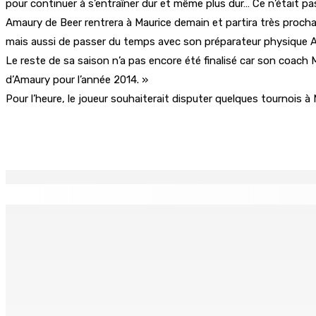
pour continuer à s’entraîner dur et même plus dur… Ce n’était p
Amaury de Beer rentrera à Maurice demain et partira très procha
mais aussi de passer du temps avec son préparateur physique Alli
Le reste de sa saison n’a pas encore été finalisé car son coach Ma
d’Amaury pour l’année 2014. »
Pour l’heure, le joueur souhaiterait disputer quelques tournois 
Partager
EN CONTINU
↻
TPLink Open Day :MT récompensée pour l’innovation en matiè
7 Août 2026 19h00
Fléaux sociaux | Conseil des Religions : Mobilisation nation
7 Août 2026 18h00