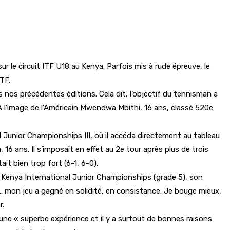
ur le circuit ITF U18 au Kenya. Parfois mis à rude épreuve, le
TF.
s nos précédentes éditions. Cela dit, l’objectif du tennisman a
. À l’image de l’Américain Mwendwa Mbithi, 16 ans, classé 520e
l Junior Championships III, où il accéda directement au tableau
6 ans. Il s’imposait en effet au 2e tour après plus de trois
it bien trop fort (6-1, 6-0).
h Kenya International Junior Championships (grade 5), son
ne… mon jeu a gagné en solidité, en consistance. Je bouge mieux,
r.
une « superbe expérience et il y a surtout de bonnes raisons