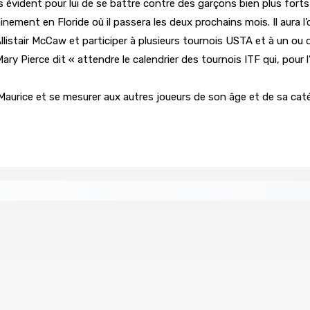
as évident pour lui de se battre contre des garçons bien plus fort
inement en Floride où il passera les deux prochains mois. Il aura
stair McCaw et participer à plusieurs tournois USTA et à un ou de
ry Pierce dit « attendre le calendrier des tournois ITF qui, pour l
à Maurice et se mesurer aux autres joueurs de son âge et de sa caté
re de wi-fi résidentiel
ale en faveur de l’éducation civique et des valeurs citoyenne