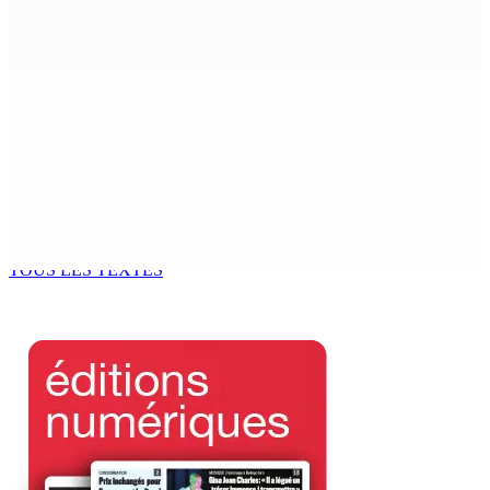
Beyond Westminster: The Sydney Pierre episode and
Mauritius’ Second Constitutional Conversation
7 Août 2026 15h00
Franco Quirin : « Une position de stricte neutralité »
7 Août 2026 12h00
Océan Indien | Saisie de 157,5 kg de drogue : L’ex-JM
prend ses distances de la SUV et du gandia
7 Août 2026 11h49
TOUS LES TEXTES