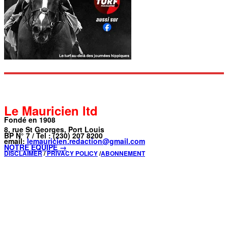
Le Mauricien ltd
Fondé en 1908
8, rue St Georges, Port Louis
BP N° 7 / Tel : (230) 207 8200
email:
lemauricien.redaction@gmail.com
NOTRE ÉQUIPE →
DISCLAIMER
/
PRIVACY POLICY
/
ABONNEMENT