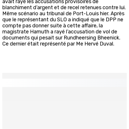
avait rayé les accusations provisoires de
blanchiment d’argent et de recel retenues contre lui.
Même scénario au tribunal de Port-Louis hier. Après
que le représentant du SLO a indiqué que le DPP ne
compte pas donner suite à cette affaire, la
magistrate Hamuth a rayé l’accusation de vol de
documents qui pesait sur Rundheersing Bheenick.
Ce dernier était représenté par Me Hervé Duval.
EN CONTINU
↻
BALACLAVA : Enquête après la découverte d’un corps
calciné à la plage
7 Août 2026 11h21
Échiquier politique | Changing of Guards — Chetan