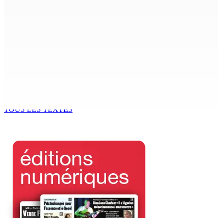
Enquête de l’ADSU : la première audition de Véronique Leu-
6 Août 2026 15h49
Madagascar : La Banque centrale relève son taux directeur
6 Août 2026 15h00
ACCESS TO JUSTICE IN MAURITIUS : If This Can Happen to a Se
6 Août 2026 15h00
TOUS LES TEXTES