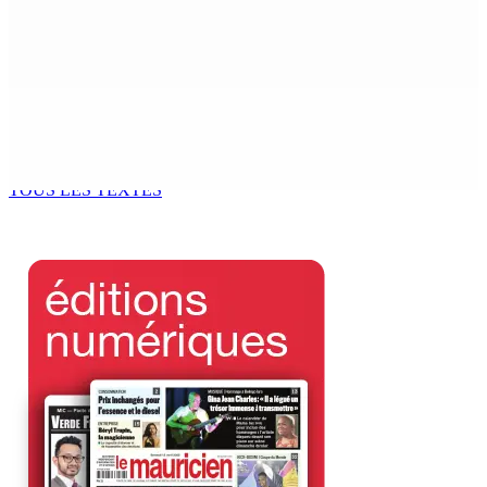
PLAISANCE — Station expérimentale : Un verger
stratégique au nom de la sécurité alimentaire
8 Août 2026 13h00
POLICE — Après une opération à Vallée-des-Prêtres : Rs
7 M « envolées » en route vers les Casernes centrales
8 Août 2026 12h00
TOUS LES TEXTES