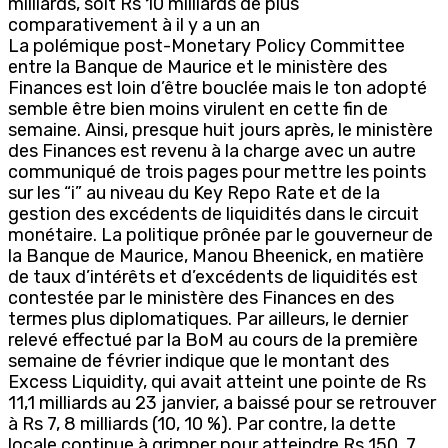
milliards, soit Rs 10 milliards de plus
comparativement à il y a un an
La polémique post-Monetary Policy Committee
entre la Banque de Maurice et le ministère des
Finances est loin d’être bouclée mais le ton adopté
semble être bien moins virulent en cette fin de
semaine. Ainsi, presque huit jours après, le ministère
des Finances est revenu à la charge avec un autre
communiqué de trois pages pour mettre les points
sur les “i” au niveau du Key Repo Rate et de la
gestion des excédents de liquidités dans le circuit
monétaire. La politique prônée par le gouverneur de
la Banque de Maurice, Manou Bheenick, en matière
de taux d’intérêts et d’excédents de liquidités est
contestée par le ministère des Finances en des
termes plus diplomatiques. Par ailleurs, le dernier
relevé effectué par la BoM au cours de la première
semaine de février indique que le montant des
Excess Liquidity, qui avait atteint une pointe de Rs
11,1 milliards au 23 janvier, a baissé pour se retrouver
à Rs 7, 8 milliards (10, 10 %). Par contre, la dette
locale continue à grimper pour atteindre Rs 150, 7