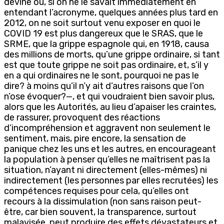
devine où, si on ne le savait immédiatement en
entendant l’acronyme, quelques années plus tard en
2012, on ne soit surtout venu exposer en quoi le
COVID 19 est plus dangereux que le SRAS, que le
SRME, que la grippe espagnole qui, en 1918, causa
des millions de morts, qu’une grippe ordinaire, si tant
est que toute grippe ne soit pas ordinaire, et, s’il y
en a qui ordinaires ne le sont, pourquoi ne pas le
dire? à moins qu’il n’y ait d’autres raisons que l’on
n’ose évoquer?—, et qui voudraient bien savoir plus,
alors que les Autorités, au lieu d’apaiser les craintes,
de rassurer, provoquent des réactions
d’incompréhension et aggravent non seulement le
sentiment, mais, pire encore, la sensation de
panique chez les uns et les autres, en encourageant
la population à penser qu’elles ne maîtrisent pas la
situation, n’ayant ni directement (elles-mêmes) ni
indirectement (les personnes par elles recrutées) les
compétences requises pour cela, qu’elles ont
recours à la dissimulation (non sans raison peut-
être, car bien souvent, la transparence, surtout
malavisée, peut produire des effets dévastateurs et,