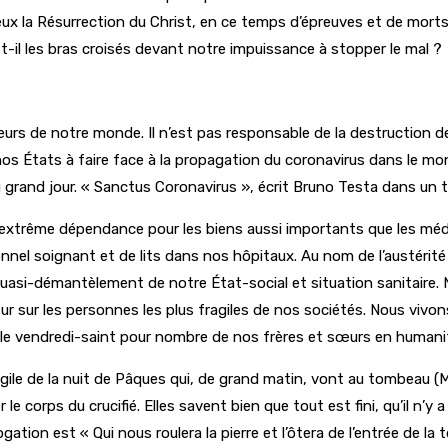
 mieux la Résurrection du Christ, en ce temps d’épreuves et de mort
-t-il les bras croisés devant notre impuissance à stopper le mal ?
lheurs de notre monde. Il n’est pas responsable de la destructio
os États à faire face à la propagation du coronavirus dans le mond
au grand jour. « Sanctus Coronavirus », écrit Bruno Testa dans un
 extrême dépendance pour les biens aussi importants que les médi
nel soignant et de lits dans nos hôpitaux. Au nom de l’austérité 
 quasi-démantèlement de notre État-social et situation sanitaire. 
sur les personnes les plus fragiles de nos sociétés. Nous vivons
’est le vendredi-saint pour nombre de nos frères et sœurs en humani
 de la nuit de Pâques qui, de grand matin, vont au tombeau (Marc 1
 corps du crucifié. Elles savent bien que tout est fini, qu’il n’y a 
ation est « Qui nous roulera la pierre et l’ôtera de l’entrée de la