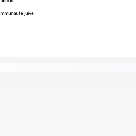
tienne.
ommunauté juive.
nnessy Park Hotel
Sécheresse : restrictions sur l’utilisat
8 Août 2026 11h33
 baroud d’honneur syndical à la State House, lundi
 Rs 48 000
(IN)SÉCURITÉ ROUTIÈRE — Crève-cœur : Salma