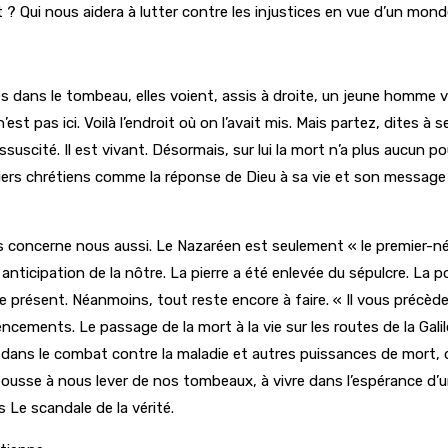
rt ? Qui nous aidera à lutter contre les injustices en vue d’un mon
rées dans le tombeau, elles voient, assis à droite, un jeune homme vê
n’est pas ici. Voilà l’endroit où on l’avait mis. Mais partez, dites à s
est ressuscité. Il est vivant. Désormais, sur lui la mort n’a plus aucu
iers chrétiens comme la réponse de Dieu à sa vie et son message 
s concerne nous aussi. Le Nazaréen est seulement « le premier-né 
nticipation de la nôtre. La pierre a été enlevée du sépulcre. La po
 présent. Néanmoins, tout reste encore à faire. « Il vous précède e
mmencements. Le passage de la mort à la vie sur les routes de la Gal
ans le combat contre la maladie et autres puissances de mort, d
usse à nous lever de nos tombeaux, à vivre dans l’espérance d’un 
 Le scandale de la vérité.