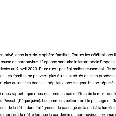
privé, dans la stricte sphère familiale. Toutes les célébrations l
 cause de coronavirus. L’urgence sanitaire internationale l’impose.
écès au 9 avril 2020. Et ce n’est pas fini malheureusement. Je pe
le. Les familles ne peuvent plus être aux côtés de leurs proches a
nt plus autorisées dans les hôpitaux, nos soignants sont épuisés 
nous rappelle que nous ne sommes pas maîtres de la mort que les 
de Pessah (Pâque juive). Les premiers célébreront le passage de Jé
gresse de la fête, dans l’allégresse du passage de la nuit à la lumiè
s de mort est la nôtre lorsque la pandémie de coronavirus continu