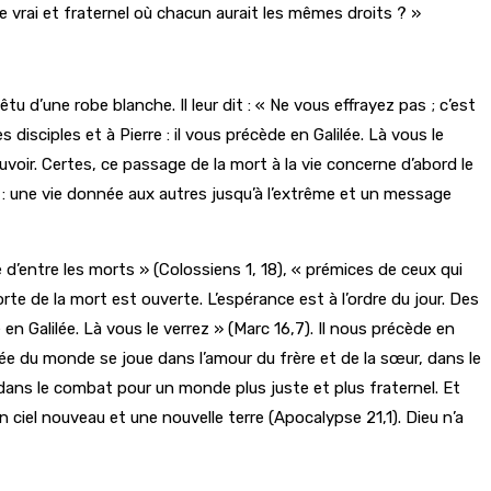
de vrai et fraternel où chacun aurait les mêmes droits ? »
tu d’une robe blanche. Il leur dit : « Ne vous effrayez pas ; c’est
es disciples et à Pierre : il vous précède en Galilée. Là vous le
n pouvoir. Certes, ce passage de la mort à la vie concerne d’abord le
: une vie donnée aux autres jusqu’à l’extrême et un message
d’entre les morts » (Colossiens 1, 18), « prémices de ceux qui
rte de la mort est ouverte. L’espérance est à l’ordre du jour. Des
n Galilée. Là vous le verrez » (Marc 16,7). Il nous précède en
ilée du monde se joue dans l’amour du frère et de la sœur, dans le
ans le combat pour un monde plus juste et plus fraternel. Et
ciel nouveau et une nouvelle terre (Apocalypse 21,1). Dieu n’a