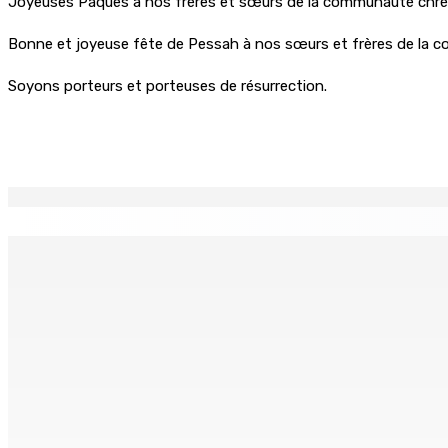
Joyeuses Pâques à nos frères et sœurs de la communauté chré
Bonne et joyeuse fête de Pessah à nos sœurs et frères de la c
Soyons porteurs et porteuses de résurrection.
Partager
EN CONTINU
↻
Le Fron Militan Progresis, face à la presse ce samedi au He
8 Août 2026 11h40
BUDGET AFTERMATH — Réforme de la pension — Finance Bill :
8 Août 2026 10h00
Logement : Re 1 pour les ménages aux revenus inférieurs à