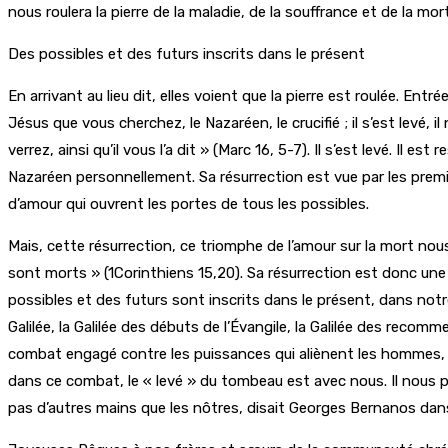
nous roulera la pierre de la maladie, de la souffrance et de la mo
Des possibles et des futurs inscrits dans le présent
En arrivant au lieu dit, elles voient que la pierre est roulée. Ent
Jésus que vous cherchez, le Nazaréen, le crucifié ; il s’est levé, il 
verrez, ainsi qu’il vous l’a dit » (Marc 16, 5-7). Il s’est levé. Il 
Nazaréen personnellement. Sa résurrection est vue par les prem
d’amour qui ouvrent les portes de tous les possibles.
Mais, cette résurrection, ce triomphe de l’amour sur la mort nou
sont morts » (1Corinthiens 15,20). Sa résurrection est donc une a
possibles et des futurs sont inscrits dans le présent, dans notre
Galilée, la Galilée des débuts de l’Évangile, la Galilée des reco
combat engagé contre les puissances qui aliènent les hommes, d
dans ce combat, le « levé » du tombeau est avec nous. Il nous po
pas d’autres mains que les nôtres, disait Georges Bernanos dans