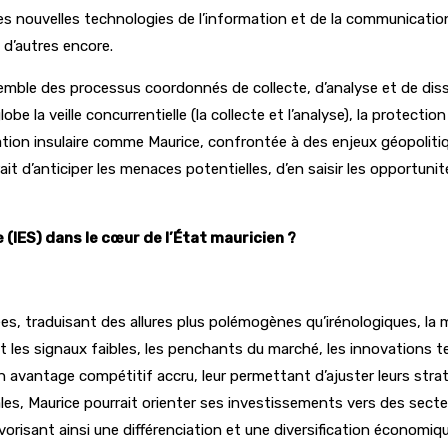
les nouvelles technologies de l’information et de la communication
d’autres encore.
mble des processus coordonnés de collecte, d’analyse et de dissém
obe la veille concurrentielle (la collecte et l’analyse), la protecti
ation insulaire comme Maurice, confrontée à des enjeux géopolitiq
rait d’anticiper les menaces potentielles, d’en saisir les opportun
 (IES) dans le cœur de l’État mauricien ?
s, traduisant des allures plus polémogènes qu’irénologiques, la m
ment les signaux faibles, les penchants du marché, les innovation
un avantage compétitif accru, leur permettant d’ajuster leurs stra
es, Maurice pourrait orienter ses investissements vers des secteur
vorisant ainsi une différenciation et une diversification économiq