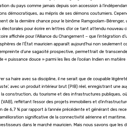
tation du pays comme jamais depuis son accession à l’indépendanc
tutions démocratiques, au mépris de ses démons coutumiers. Cep
ent de la dernière chance pour le binôme Ramgoolam-Bérenger, une
 électorales pour écrire en lettres d’or ce tant attendu nouveau c
oire affichée pour l’Alliance du Changement – que l’intégration d’
 sphères de l’État mauricien apparaît aujourd’hui non seulement
empreinte d’une sagacité prospective, permettrait de transcender 
puissance douce » parmi les îles de l’océan Indien en matière de g
r sa haire avec sa discipline, il ne serait que de coupable légèreté
te’, avec un produit intérieur brut (PIB) réel, enregistrant une
la construction, du tourisme et des infrastructures publiques, où
VAB), reflétant l’essor des projets immobiliers et d’infrastructures
n de 6,7 % par rapport à l’année précédente et générant des recet
 amélioration significative de la connectivité aérienne et maritime.
vestisseurs dans le marché mauricien. Mais nous savons que les 