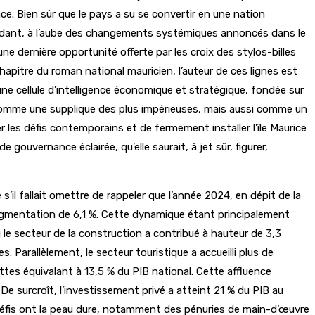
e. Bien sûr que le pays a su se convertir en une nation
endant, à l’aube des changements systémiques annoncés dans le
 dernière opportunité offerte par les croix des stylos-billes
hapitre du roman national mauricien, l’auteur de ces lignes est
une cellule d’intelligence économique et stratégique, fondée sur
 comme une supplique des plus impérieuses, mais aussi comme un
les défis contemporains et de fermement installer l’île Maurice
ouvernance éclairée, qu’elle saurait, à jet sûr, figurer,
 s’il fallait omettre de rappeler que l’année 2024, en dépit de la
 augmentation de 6,1 %. Cette dynamique étant principalement
 le secteur de la construction a contribué à hauteur de 3,3
. Parallèlement, le secteur touristique a accueilli plus de
tes équivalant à 13,5 % du PIB national. Cette affluence
 De surcroît, l’investissement privé a atteint 21 % du PIB au
défis ont la peau dure, notamment des pénuries de main-d’œuvre