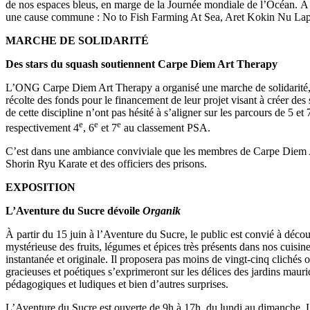
de nos espaces bleus, en marge de la Journée mondiale de l’Océan. À cet 
une cause commune : No to Fish Farming At Sea, Aret Kokin Nu Lapla
MARCHE DE SOLIDARITÉ
Des stars du squash soutiennent Carpe Diem Art Therapy
L’ONG Carpe Diem Art Therapy a organisé une marche de solidarité, l
récolte des fonds pour le financement de leur projet visant à créer d
de cette discipline n’ont pas hésité à s’aligner sur les parcours de 5
e
e
e
respectivement 4
, 6
et 7
au classement PSA.
C’est dans une ambiance conviviale que les membres de Carpe Diem Art 
Shorin Ryu Karate et des officiers des prisons.
EXPOSITION
L’Aventure du Sucre dévoile
Organik
À partir du 15 juin à l’Aventure du Sucre, le public est convié à déco
mystérieuse des fruits, légumes et épices très présents dans nos cuisine
instantanée et originale. Il proposera pas moins de vingt-cinq clichés
gracieuses et poétiques s’exprimeront sur les délices des jardins maur
pédagogiques et ludiques et bien d’autres surprises.
L’Aventure du Sucre est ouverte de 9h à 17h, du lundi au dimanche. L’e