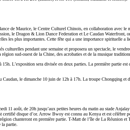
nce de Maurice, le Centre Culturel Chinois, en collaboration avec le mi
sion, le Dragon & Lion Dance Federation et Le Caudan Waterfront, organ
elles les plus importantes. Cette fête qui a une importance spirituelle a 
s culturelles pendant une semaine et proposera un spectacle, le vendred
égion sud-ouest de la Chine, des acrobaties et de la musique traditionne
 15h. L’exposition sera divisée en deux parties. La première partie est 
 du Caudan, le dimanche 10 juin de 12h à 17h. La troupe Chongqing et des
di 11 août, de 20h jusqu’aux petites heures du matin au stade Anjalay 
est certifié disque d’or. Arrow Bwoy est connu au Kenya et est célèbre 
la région chanteront en première partie. T-Matt de l’île de La Réunion e
la partie.