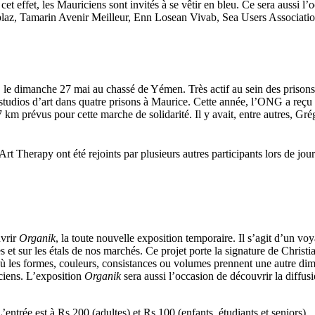
effet, les Mauriciens sont invités à se vêtir en bleu. Ce sera aussi l’oc
z, Tamarin Avenir Meilleur, Enn Losean Vivab, Sea Users Association,
e dimanche 27 mai au chassé de Yémen. Très actif au sein des prisons m
es studios d’art dans quatre prisons à Maurice. Cette année, l’ONG a re
 et 7 km prévus pour cette marche de solidarité. Il y avait, entre autres
Therapy ont été rejoints par plusieurs autres participants lors de jou
uvrir
Organik
, la toute nouvelle exposition temporaire. Il s’agit d’un v
s et sur les étals de nos marchés. Ce projet porte la signature de Christ
 où les formes, couleurs, consistances ou volumes prennent une autre dim
iciens. L’exposition
Organik
sera aussi l’occasion de découvrir la diffus
ntrée est à Rs 200 (adultes) et Rs 100 (enfants, étudiants et seniors).