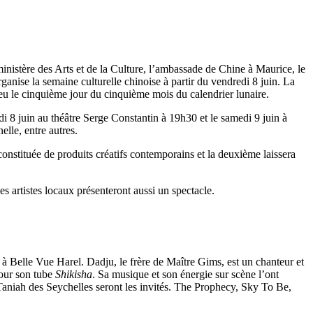
nistère des Arts et de la Culture, l’ambassade de Chine à Maurice, le
ise la semaine culturelle chinoise à partir du vendredi 8 juin. La
lieu le cinquième jour du cinquième mois du calendrier lunaire.
i 8 juin au théâtre Serge Constantin à 19h30 et le samedi 9 juin à
lle, entre autres.
constituée de produits créatifs contemporains et la deuxième laissera
 artistes locaux présenteront aussi un spectacle.
à Belle Vue Harel. Dadju, le frère de Maître Gims, est un chanteur et
pour son tube
Shikisha
. Sa musique et son énergie sur scène l’ont
t Taniah des Seychelles seront les invités. The Prophecy, Sky To Be,