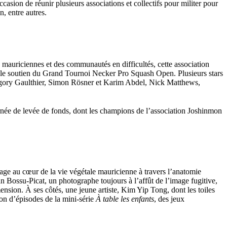
casion de réunir plusieurs associations et collectifs pour militer pour
 entre autres.
auriciennes et des communautés en difficultés, cette association
çu le soutien du Grand Tournoi Necker Pro Squash Open. Plusieurs stars
, Grégory Gaulthier, Simon Rösner et Karim Abdel, Nick Matthews,
rnée de levée de fonds, dont les champions de l’association Joshinmon
oyage au cœur de la vie végétale mauricienne à travers l’anatomie
ian Bossu-Picat, un photographe toujours à l’affût de l’image fugitive,
ension. À ses côtés, une jeune artiste, Kim Yip Tong, dont les toiles
ion d’épisodes de la mini-série
À table les enfants
, des jeux