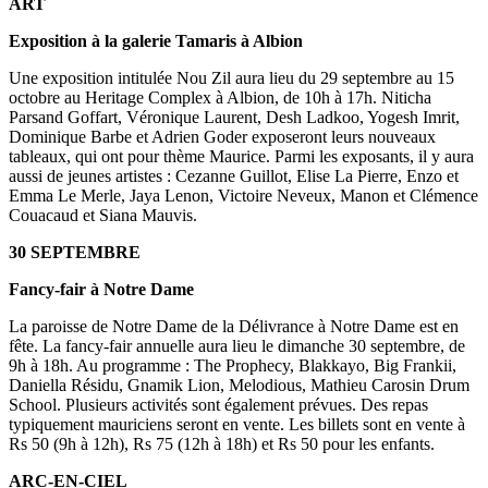
ART
Exposition à la galerie Tamaris à Albion
Une exposition intitulée Nou Zil aura lieu du 29 septembre au 15
octobre au Heritage Complex à Albion, de 10h à 17h. Niticha
Parsand Goffart, Véronique Laurent, Desh Ladkoo, Yogesh Imrit,
Dominique Barbe et Adrien Goder exposeront leurs nouveaux
tableaux, qui ont pour thème Maurice. Parmi les exposants, il y aura
aussi de jeunes artistes : Cezanne Guillot, Elise La Pierre, Enzo et
Emma Le Merle, Jaya Lenon, Victoire Neveux, Manon et Clémence
Couacaud et Siana Mauvis.
30 SEPTEMBRE
Fancy-fair à Notre Dame
La paroisse de Notre Dame de la Délivrance à Notre Dame est en
fête. La fancy-fair annuelle aura lieu le dimanche 30 septembre, de
9h à 18h. Au programme : The Prophecy, Blakkayo, Big Frankii,
Daniella Résidu, Gnamik Lion, Melodious, Mathieu Carosin Drum
School. Plusieurs activités sont également prévues. Des repas
typiquement mauriciens seront en vente. Les billets sont en vente à
Rs 50 (9h à 12h), Rs 75 (12h à 18h) et Rs 50 pour les enfants.
ARC-EN-CIEL