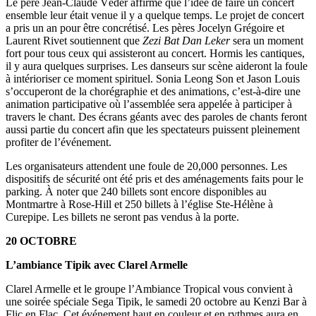
Le père Jean-Claude Véder affirme que l’idée de faire un concert
ensemble leur était venue il y a quelque temps. Le projet de concert
a pris un an pour être concrétisé. Les pères Jocelyn Grégoire et
Laurent Rivet soutiennent que
Zezi Bat Dan Leker
sera un moment
fort pour tous ceux qui assisteront au concert. Hormis les cantiques,
il y aura quelques surprises. Les danseurs sur scène aideront la foule
à intérioriser ce moment spirituel. Sonia Leong Son et Jason Louis
s’occuperont de la chorégraphie et des animations, c’est-à-dire une
animation participative où l’assemblée sera appelée à participer à
travers le chant. Des écrans géants avec des paroles de chants feront
aussi partie du concert afin que les spectateurs puissent pleinement
profiter de l’événement.
Les organisateurs attendent une foule de 20,000 personnes. Les
dispositifs de sécurité ont été pris et des aménagements faits pour le
parking. À noter que 240 billets sont encore disponibles au
Montmartre à Rose-Hill et 250 billets à l’église Ste-Hélène à
Curepipe. Les billets ne seront pas vendus à la porte.
20 OCTOBRE
L’ambiance Tipik avec Clarel Armelle
Clarel Armelle et le groupe l’Ambiance Tropical vous convient à
une soirée spéciale Sega Tipik, le samedi 20 octobre au Kenzi Bar à
Flic en Flac. Cet événement haut en couleur et en rythmes aura en