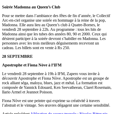
Soirée Madonna au Queen’s Club
Pour se mettre dans l’ambiance des fêtes de fin d’année, le Collectif
Arc-en-ciel organise une soirée en hommage à la reine de la pop,
Madonna. Elle aura lieu au Queen’s club à Quatre-Bornes, le
vendredi 28 septembre à 22h. Au programme : tous les hits de
Madonna ainsi que les tubes des années 80, 90 et 2000. Ceux qui
désirent participer à la soirée devront s’habiller en Madonna. Les
personnes avec les trois meilleurs déguisements recevront un
cadeau. Les billets sont en vente à Rs 250.
28 SEPTEMBRE
Apostrophe et Fiona Nòve à l’IFM
Le vendredi 28 septembre à 19h à IFM, Zapero vous invite à
découvrir Apostrophe et Fiona Nòve. Apostrophe est un groupe de
rock alliant séga, maloya, blues, jazz et métal. La formation est
composée de Yannick Edouard, Ken Seevatheean, Clarel Rosemain,
Ilario Armel et Jeannot Poisson.
Fiona Nòve est une peintre qui exprime sa créativité à travers
l’abstrait et le vintage. Ses œuvres dégagent une certaine sensibilité.
Article précédent
Allégation de course truquée : Nicolas Ritter nie