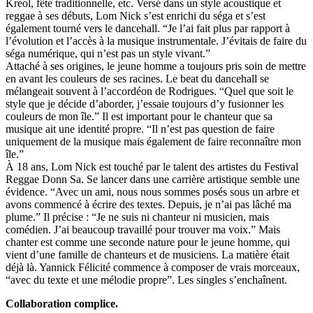
Kreol, fête traditionnelle, etc. Versé dans un style acoustique et
reggae à ses débuts, Lom Nick s’est enrichi du séga et s’est
également tourné vers le dancehall. “Je l’ai fait plus par rapport à
l’évolution et l’accès à la musique instrumentale. J’évitais de faire du
séga numérique, qui n’est pas un style vivant.”
Attaché à ses origines, le jeune homme a toujours pris soin de mettre
en avant les couleurs de ses racines. Le beat du dancehall se
mélangeait souvent à l’accordéon de Rodrigues. “Quel que soit le
style que je décide d’aborder, j’essaie toujours d’y fusionner les
couleurs de mon île.” Il est important pour le chanteur que sa
musique ait une identité propre. “Il n’est pas question de faire
uniquement de la musique mais également de faire reconnaître mon
île.”
À 18 ans, Lom Nick est touché par le talent des artistes du Festival
Reggae Donn Sa. Se lancer dans une carrière artistique semble une
évidence. “Avec un ami, nous nous sommes posés sous un arbre et
avons commencé à écrire des textes. Depuis, je n’ai pas lâché ma
plume.” Il précise : “Je ne suis ni chanteur ni musicien, mais
comédien. J’ai beaucoup travaillé pour trouver ma voix.” Mais
chanter est comme une seconde nature pour le jeune homme, qui
vient d’une famille de chanteurs et de musiciens. La matière était
déjà là. Yannick Félicité commence à composer de vrais morceaux,
“avec du texte et une mélodie propre”. Les singles s’enchaînent.
Collaboration complice.