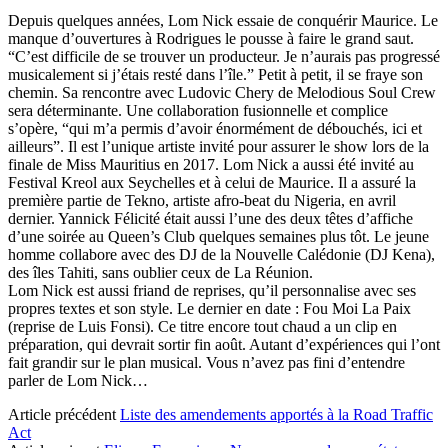
Depuis quelques années, Lom Nick essaie de conquérir Maurice. Le
manque d’ouvertures à Rodrigues le pousse à faire le grand saut.
“C’est difficile de se trouver un producteur. Je n’aurais pas progressé
musicalement si j’étais resté dans l’île.” Petit à petit, il se fraye son
chemin. Sa rencontre avec Ludovic Chery de Melodious Soul Crew
sera déterminante. Une collaboration fusionnelle et complice
s’opère, “qui m’a permis d’avoir énormément de débouchés, ici et
ailleurs”. Il est l’unique artiste invité pour assurer le show lors de la
finale de Miss Mauritius en 2017. Lom Nick a aussi été invité au
Festival Kreol aux Seychelles et à celui de Maurice. Il a assuré la
première partie de Tekno, artiste afro-beat du Nigeria, en avril
dernier. Yannick Félicité était aussi l’une des deux têtes d’affiche
d’une soirée au Queen’s Club quelques semaines plus tôt. Le jeune
homme collabore avec des DJ de la Nouvelle Calédonie (DJ Kena),
des îles Tahiti, sans oublier ceux de La Réunion.
Lom Nick est aussi friand de reprises, qu’il personnalise avec ses
propres textes et son style. Le dernier en date : Fou Moi La Paix
(reprise de Luis Fonsi). Ce titre encore tout chaud a un clip en
préparation, qui devrait sortir fin août. Autant d’expériences qui l’ont
fait grandir sur le plan musical. Vous n’avez pas fini d’entendre
parler de Lom Nick…
Article précédent
Liste des amendements apportés à la Road Traffic
Act