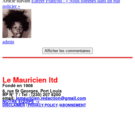
Article suivant
Eliezer François : « Nous sommes dans un état
policier »
admin
Afficher les commentaires
Le Mauricien ltd
Fondé en 1908
8, rue St Georges, Port Louis
BP N° 7 / Tel : (230) 207 8200
email:
lemauricien.redaction@gmail.com
NOTRE ÉQUIPE →
DISCLAIMER
/
PRIVACY POLICY
/
ABONNEMENT