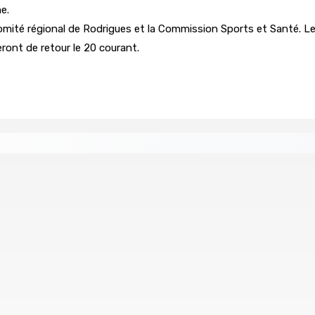
e.
omité régional de Rodrigues et la Commission Sports et Santé. Les
ront de retour le 20 courant.
re de wi-fi résidentiel
ale en faveur de l’éducation civique et des valeurs citoyenne
ents ont pris feu
MONTAGNE-BLANCHE : Enlevé, séquest