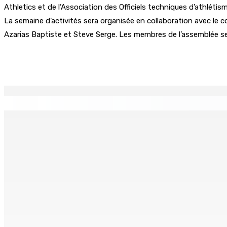
Athletics et de l’Association des Officiels techniques d’athlétism
La semaine d’activités sera organisée en collaboration avec le c
Azarias Baptiste et Steve Serge. Les membres de l’assemblée se
Partager
EN CONTINU
↻
TPLink Open Day :MT récompensée pour l’innovation en matiè
7 Août 2026 19h00
Fléaux sociaux | Conseil des Religions : Mobilisation nation
7 Août 2026 18h00
MONTAGNE-LONGUE : Grièvement brûlée après que ses vêtem