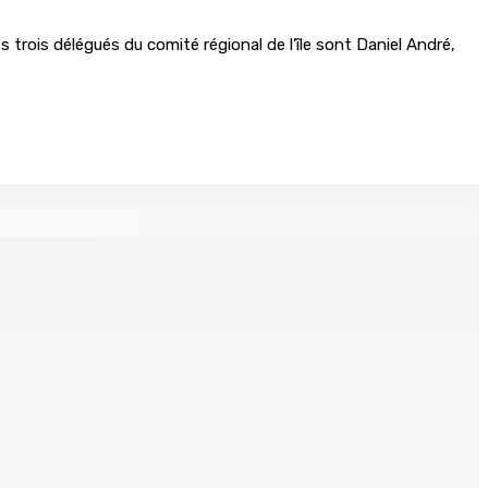
 trois délégués du comité régional de l’île sont Daniel André,
s
ré et battu pour une dette