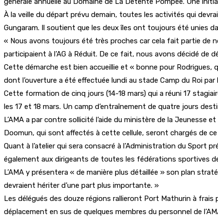
générale annuelle au Domaine de La Détente Pompée. Une initiat
À la veille du départ prévu demain, toutes les activités qui devra
Gungaram. Il soutient que les deux îles ont toujours été unies
« Nous avons toujours été très proches car cela fait partie de n
participaient à l’AG à Réduit. De ce fait, nous avons décidé de dé
Cette démarche est bien accueillie et « bonne pour Rodrigues, qui
dont l’ouverture a été effectuée lundi au stade Camp du Roi par 
Cette formation de cinq jours (14-18 mars) qui a réuni 17 stagiai
les 17 et 18 mars. Un camp d’entraînement de quatre jours desti
L’AMA a par contre sollicité l’aide du ministère de la Jeunesse et
Doomun, qui sont affectés à cette cellule, seront chargés de ce 
Quant à l’atelier qui sera consacré à l’Administration du Sport pr
également aux dirigeants de toutes les fédérations sportives de
L’AMA y présentera « de manière plus détaillée » son plan straté
devraient hériter d’une part plus importante. »
Les délégués des douze régions rallieront Port Mathurin à frais p
déplacement en sus de quelques membres du personnel de l’AMA e