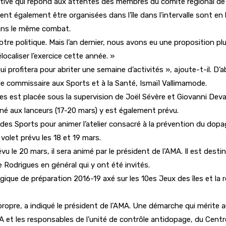
ive qui répond aux attentes des membres du comité régional de l’
ient également être organisées dans l’île dans l’intervalle sont en
 dans le même combat.
otre politique. Mais l’an dernier, nous avons eu une proposition p
localiser l’exercice cette année. »
 profitera pour abriter une semaine d’activités », ajoute-t-il. D’a
le commissaire aux Sports et à la Santé, Ismaïl Vallimamode.
res est placée sous la supervision de Joël Sévère et Giovanni Deva
né aux lanceurs (17-20 mars) y est également prévu.
 des Sports pour animer l’atelier consacré à la prévention du dopag
volet prévu les 18 et 19 mars.
évu le 20 mars, il sera animé par le président de l’AMA. Il est des
 Rodrigues en général qui y ont été invités.
gique de préparation 2016-19 axé sur les 10es Jeux des îles et la 
ropre, a indiqué le président de l’AMA. Une démarche qui mérite au
t les responsables de l’unité de contrôle antidopage, du Centre