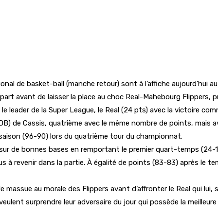
al de basket-ball (manche retour) sont à l’affiche aujourd’hui 
rt avant de laisser la place au choc Real-Mahebourg Flippers, p
 le leader de la Super League, le Real (24 pts) avec la victoire c
EDB) de Cassis, quatrième avec le même nombre de points, mais ave
la saison (96-90) lors du quatrième tour du championnat.
sur de bonnes bases en remportant le premier quart-temps (24-12)
us à revenir dans la partie. À égalité de points (83-83) après le
assue au morale des Flippers avant d’affronter le Real qui lui, 
veulent surprendre leur adversaire du jour qui possède la meilleur