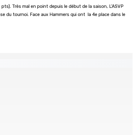
pts). Très mal en point depuis le début de la saison, L’ASVP
ense du tournoi. Face aux Hammers qui ont la 4e place dans le
 « Une position de stricte neutralité »