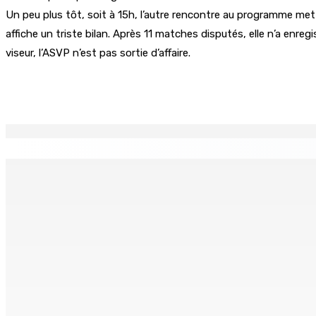
Un peu plus tôt, soit à 15h, l’autre rencontre au programme mett
affiche un triste bilan. Après 11 matches disputés, elle n’a enr
viseur, l’ASVP n’est pas sortie d’affaire.
Partager
EN CONTINU
↻
FCC | Réseau d’importation de drogue : Steven Moothoocur
7 Août 2026 15h00
CIMETIÈRE DE BOIS-MARCHAND : Une inconnue inhumée plus 
7 Août 2026 15h00
Beyond Westminster: The Sydney Pierre episode and Maurit