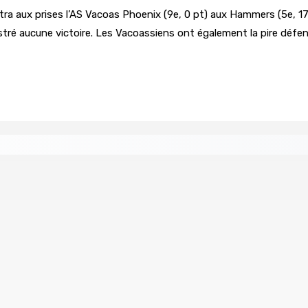
ra aux prises l’AS Vacoas Phoenix (9e, 0 pt) aux Hammers (5e, 17 
egistré aucune victoire. Les Vacoassiens ont également la pire déf
pen libéré sous caution
d’un an après son décès dans un accident
ius’ Second Constitutional Conversation
Franco Quirin :