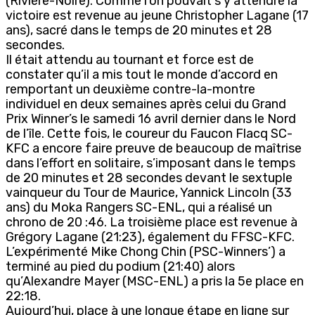
(Rivière-Noire). Comme l’on pouvait s’y attendre la
victoire est revenue au jeune Christopher Lagane (17
ans), sacré dans le temps de 20 minutes et 28
secondes.
Il était attendu au tournant et force est de
constater qu’il a mis tout le monde d’accord en
remportant un deuxième contre-la-montre
individuel en deux semaines après celui du Grand
Prix Winner’s le samedi 16 avril dernier dans le Nord
de l’île. Cette fois, le coureur du Faucon Flacq SC-
KFC a encore faire preuve de beaucoup de maîtrise
dans l’effort en solitaire, s’imposant dans le temps
de 20 minutes et 28 secondes devant le sextuple
vainqueur du Tour de Maurice, Yannick Lincoln (33
ans) du Moka Rangers SC-ENL, qui a réalisé un
chrono de 20 :46. La troisième place est revenue à
Grégory Lagane (21:23), également du FFSC-KFC.
L’expérimenté Mike Chong Chin (PSC-Winners’) a
terminé au pied du podium (21:40) alors
qu’Alexandre Mayer (MSC-ENL) a pris la 5e place en
22:18.
Aujourd’hui, place à une longue étape en ligne sur