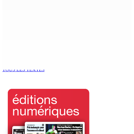
5 Août 2026 14h00
Le Kreol morisien au parlement | Joe Lesjongard,
leader de l’opposition : « Donner les moyens financiers
pour la logistique et le personnel »
5 Août 2026 13h00
DON DE SANG | Mercredi et vendredi — MRA : Objectif
recueillir 2 200 pintes
5 Août 2026 13h00
TOUS LES TEXTES