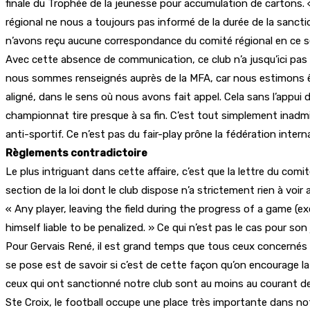
finale du Trophée de la jeunesse pour accumulation de cartons. « 
régional ne nous a toujours pas informé de la durée de la sanct
n’avons reçu aucune correspondance du comité régional en ce sen
Avec cette absence de communication, ce club n’a jusqu’ici pas p
nous sommes renseignés auprès de la MFA, car nous estimons êt
aligné, dans le sens où nous avons fait appel. Cela sans l’appui d
championnat tire presque à sa fin. C’est tout simplement inadmi
anti-sportif. Ce n’est pas du fair-play prône la fédération intern
Règlements contradictoire
Le plus intriguant dans cette affaire, c’est que la lettre du co
section de la loi dont le club dispose n’a strictement rien à voi
« Any player, leaving the field during the progress of a game 
himself liable to be penalized. » Ce qui n’est pas le cas pour son
Pour Gervais René, il est grand temps que tous ceux concernés da
se pose est de savoir si c’est de cette façon qu’on encourage la
ceux qui ont sanctionné notre club sont au moins au courant des 
Ste Croix, le football occupe une place très importante dans not