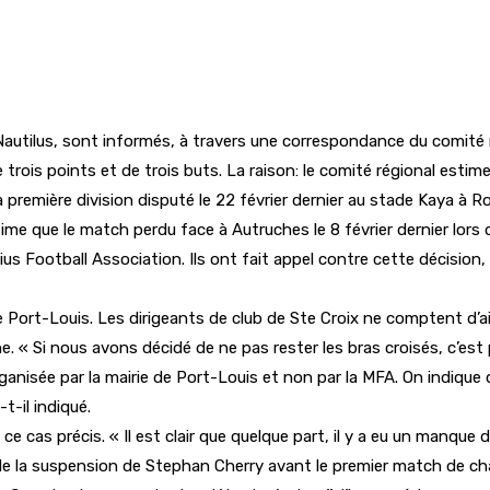
, Nautilus, sont informés, à travers une correspondance du comité 
de trois points et de trois buts. La raison: le comité régional estim
remière division disputé le 22 février dernier au stade Kaya à Roc
ime que le match perdu face à Autruches le 8 février dernier lors
ius Football Association. Ils ont fait appel contre cette décisio
 Port-Louis. Les dirigeants de club de Ste Croix ne comptent d’aill
. « Si nous avons décidé de ne pas rester les bras croisés, c’es
ganisée par la mairie de Port-Louis et non par la MFA. On indique 
t-il indiqué.
e cas précis. « Il est clair que quelque part, il y a eu un manque
MS de la suspension de Stephan Cherry avant le premier match de c