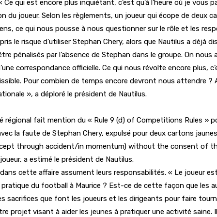
Ce qui est encore plus inquiétant, c’est qu’à l’heure où je vous p
ion du joueur. Selon les règlements, un joueur qui écope de deux
s, ce qui nous pousse à nous questionner sur le rôle et les resp
ris le risque d’utiliser Stephan Chery, alors que Nautilus a déjà
re pénalisés par l’absence de Stephan dans le groupe. On nous 
’une correspondance officielle. Ce qui nous révolte encore plus, c’
ssible. Pour combien de temps encore devront nous attendre ? A n
ationale », a déploré le président de Nautilus.
mité régional fait mention du « Rule 9 (d) of Competitions Rules » 
r avec la faute de Stephan Chery, expulsé pour deux cartons jaunes.
(except through accident/in momentum) without the consent of the
 joueur, a estimé le président de Nautilus.
ns cette affaire assument leurs responsabilités. « Le joueur est 
 pratique du football à Maurice ? Est-ce de cette façon que les au
sacrifices que font les joueurs et les dirigeants pour faire tourn
re projet visant à aider les jeunes à pratiquer une activité saine