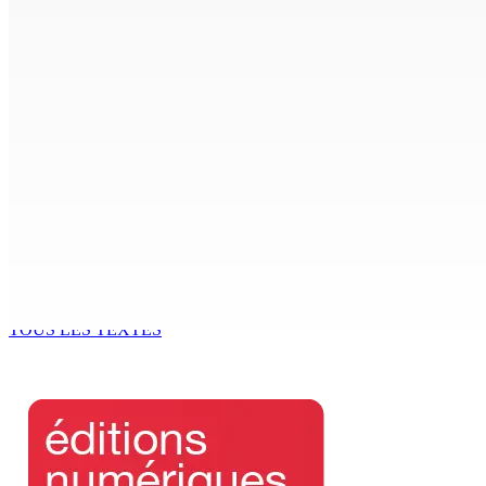
7 Août 2026 15h00
CIMETIÈRE DE BOIS-MARCHAND : Une inconnue inhumée plus 
7 Août 2026 15h00
Beyond Westminster: The Sydney Pierre episode and Maurit
7 Août 2026 15h00
Océan Indien | Saisie de 157,5 kg de drogue : L’ex-JM prend
7 Août 2026 11h49
TOUS LES TEXTES