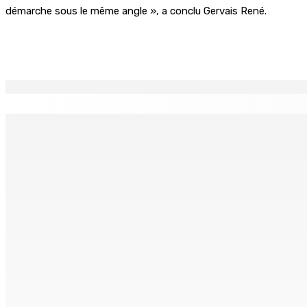
démarche sous le même angle », a conclu Gervais René.
Partager
EN CONTINU
↻
Fléaux sociaux | Conseil des Religions : Mobilisation nation
7 Août 2026 18h00
MONTAGNE-LONGUE : Grièvement brûlée après que ses vêtem
7 Août 2026 17h00
Crash de l’hydravion à La Prairie : aucun déversement d’hui
7 Août 2026 15h50
FCC | Réseau d’importation de drogue : Steven Moothoocur