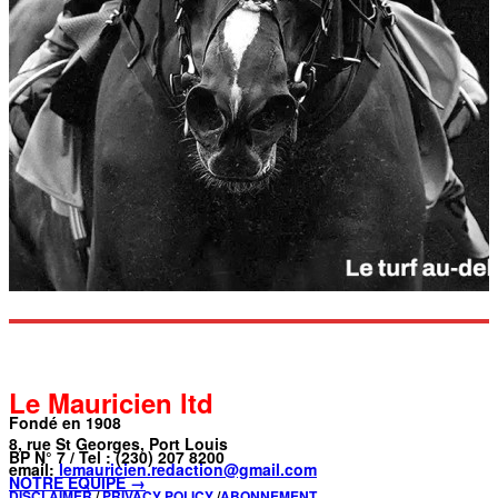
Le Mauricien ltd
Fondé en 1908
8, rue St Georges, Port Louis
BP N° 7 / Tel : (230) 207 8200
email:
lemauricien.redaction@gmail.com
NOTRE ÉQUIPE →
DISCLAIMER
/
PRIVACY POLICY
/
ABONNEMENT