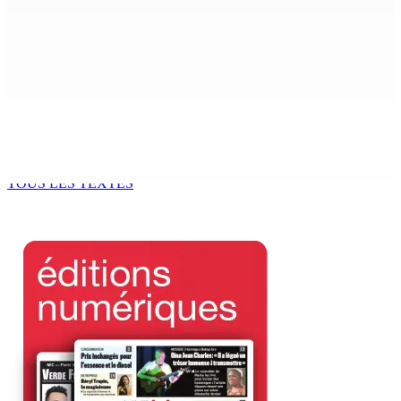
POLICE — Après une opération à Vallée-des-Prêtres : Rs
7 M « envolées » en route vers les Casernes centrales
8 Août 2026 12h00
Le Fron Militan Progresis, face à la presse ce samedi au
Hennessy Park Hotel
8 Août 2026 11h40
TOUS LES TEXTES