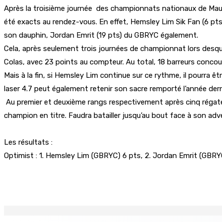
Après la troisième journée des championnats nationaux de Maurice
été exacts au rendez-vous. En effet, Hemsley Lim Sik Fan (6 pt
son dauphin, Jordan Emrit (19 pts) du GBRYC également.
Cela, après seulement trois journées de championnat lors desquel
Colas, avec 23 points au compteur. Au total, 18 barreurs concour
Mais à la fin, si Hemsley Lim continue sur ce rythme, il pourra
laser 4.7 peut également retenir son sacre remporté l’année derniè
Au premier et deuxième rangs respectivement après cinq régates, 
champion en titre. Faudra batailler jusqu’au bout face à son adv
Les résultats :
Optimist : 1. Hemsley Lim (GBRYC) 6 pts, 2. Jordan Emrit (GBRYC)
Partager