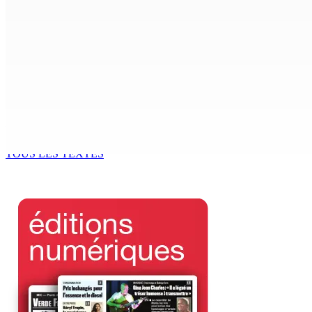
Enquête de l’ADSU : la première audition de Véronique Leu-
6 Août 2026 15h49
Madagascar : La Banque centrale relève son taux directeur
6 Août 2026 15h00
ACCESS TO JUSTICE IN MAURITIUS : If This Can Happen to a Se
6 Août 2026 15h00
TOUS LES TEXTES