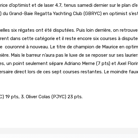
 d’optimist et de laser 4.7, tenus samedi dernier sur le plan d’e
s) du Grand-Baie Regatta Yachting Club (GBRYC) en optimist s’est
les six régates ont été disputées. Puis loin derrière, on retrouv
ent dans cette catégorie et il reste encore six courses à dispute
 être couronné à nouveau. Le titre de champion de Maurice en opt
re. Mais le barreur n’aura pas le luxe de se reposer sur ses laurie
un point seulement sépare Adriano Merne (7 pts) et Axel Florine (
ersaire direct lors de ces sept courses restantes. Le moindre faux
 19 pts, 3. Oliver Colas (PJYC) 23 pts.