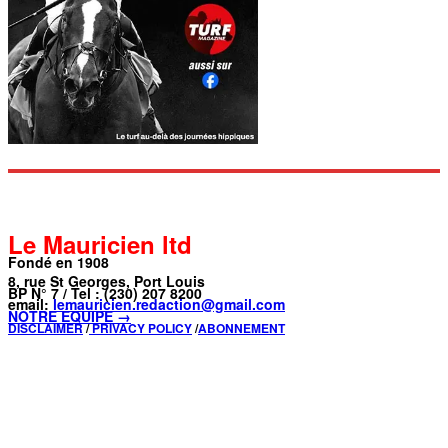
Le Mauricien ltd
Fondé en 1908
8, rue St Georges, Port Louis
BP N° 7 / Tel : (230) 207 8200
email:
lemauricien.redaction@gmail.com
NOTRE ÉQUIPE →
DISCLAIMER
/
PRIVACY POLICY
/
ABONNEMENT