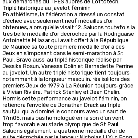
aux démarches du TFES auprès de Lottotech.
Triplé historique au javelot féminin
En athlétisme, la fédération a dressé un constat
d’échec avec seulement neuf médailles d’or
obtenues, alors qu’elle visait 12. Saluons toutefois la
très belle médaille d’or décrochée par la Rodriguaise
Antoinette Milazar qui avait offert à la République
de Maurice sa toute première médaille d’or à ces
Jeux en s’imposant dans le semi-marathon à St
Paul. Bravo aussi au triplé historique réalisé par
Jessika Rosun, Vanessa Colin et Bernadette Perrine
au javelot. Un autre triplé historique tient toujours,
notamment à la longueur masculin, réalisé lors des
premiers Jeux de 1979 à La Réunion toujours, grâce
à Vivian Rivière, Patrick Stanley et Jean Chelin.
Hormis cette performance au javelot féminin, on
retiendra l’envolée de Jonathan Drack au triple
saut,lui qui a dominé le concours avec un saut de
17m05, mais pas homologué en raison d’un vent
trop favorable au stade olympique de St Paul.
Saluons également la quatrième médaille d’or de
suite décrochée par le lanceur Nicholas Li Yun Fong