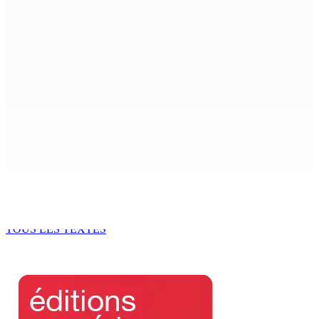
Shirin Aumeeruddy-Cziffra, Speaker de l’Assemblée
nationale : « J’exerce mon autorité d’une manière plus
douce »
9 Août 2026 12h00
The Chase : Heevesh Bissessur, 21 ans, fait son entrée
dans le monde littéraire
9 Août 2026 12h00
Tourisme | Patrimoine naturel exceptionnel Île-aux-
Cerfs : un plan de régénération durable
9 Août 2026 12h00
TOUS LES TEXTES