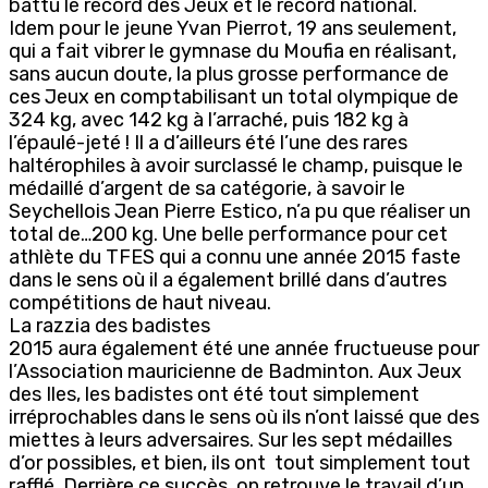
battu le record des Jeux et le record national.
Idem pour le jeune Yvan Pierrot, 19 ans seulement,
qui a fait vibrer le gymnase du Moufia en réalisant,
sans aucun doute, la plus grosse performance de
ces Jeux en comptabilisant un total olympique de
324 kg, avec 142 kg à l’arraché, puis 182 kg à
l’épaulé-jeté ! Il a d’ailleurs été l’une des rares
haltérophiles à avoir surclassé le champ, puisque le
médaillé d’argent de sa catégorie, à savoir le
Seychellois Jean Pierre Estico, n’a pu que réaliser un
total de…200 kg. Une belle performance pour cet
athlète du TFES qui a connu une année 2015 faste
dans le sens où il a également brillé dans d’autres
compétitions de haut niveau.
La razzia des badistes
2015 aura également été une année fructueuse pour
l’Association mauricienne de Badminton. Aux Jeux
des Iles, les badistes ont été tout simplement
irréprochables dans le sens où ils n’ont laissé que des
miettes à leurs adversaires. Sur les sept médailles
d’or possibles, et bien, ils ont tout simplement tout
rafflé. Derrière ce succès, on retrouve le travail d’un