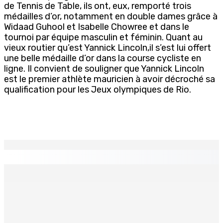
de Tennis de Table, ils ont, eux, remporté trois
médailles d’or, notamment en double dames grâce à
Widaad Guhool et Isabelle Chowree et dans le
tournoi par équipe masculin et féminin. Quant au
vieux routier qu’est Yannick Lincoln,il s’est lui offert
une belle médaille d’or dans la course cycliste en
ligne. Il convient de souligner que Yannick Lincoln
est le premier athlète mauricien à avoir décroché sa
qualification pour les Jeux olympiques de Rio.
EN CONTINU
↻
Natation – Dans une lettre vendredi : Cédric Bathfield
démissionne comme président de la FMN
9 Août 2026 17h00