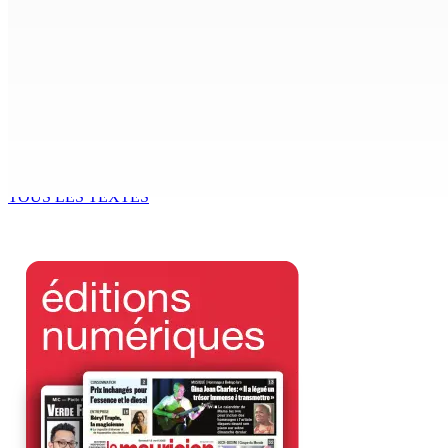
8 Août 2026 12h00
Le Fron Militan Progresis, face à la presse ce samedi au He
8 Août 2026 11h40
BUDGET AFTERMATH — Réforme de la pension — Finance Bill :
8 Août 2026 10h00
TOUS LES TEXTES