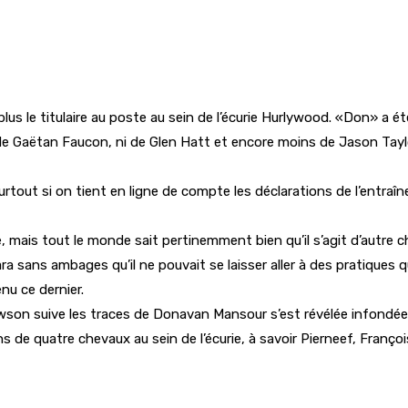
lus le titulaire au poste au sein de l’écurie Hurlywood. «Don» a ét
e Gaëtan Faucon, ni de Glen Hatt et encore moins de Jason Taylor.
ut si on tient en ligne de compte les déclarations de l’entraîneur
die, mais tout le monde sait pertinemment bien qu’il s’agit d’aut
éclara sans ambages qu’il ne pouvait se laisser aller à des pratiques
enu ce dernier.
Dawson suive les traces de Donavan Mansour s’est révélée infondée
de quatre chevaux au sein de l’écurie, à savoir Pierneef, Françoi