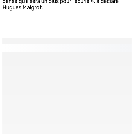
pense qu’il sera un plus pour l’écurie », a déclaré
Hugues Maigrot.
EN CONTINU
↻
CAMP MUSICAL SOLIDAIRE : Huit jeunes Mauriciens
s’envolent pour une aventure aux Seychelles
9 Août 2026 13h00
Les Nouveaux Démocrates : à qui appartient vraiment le
parti ?
9 Août 2026 13h00
Face à la presse : Sydney Pierre : « Je ne regrette pas
mon vote »