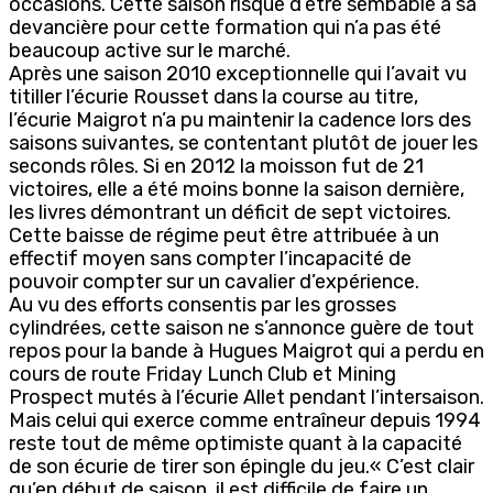
occasions. Cette saison risque d’être sembable à sa
devancière pour cette formation qui n’a pas été
beaucoup active sur le marché.
Après une saison 2010 exceptionnelle qui l’avait vu
titiller l’écurie Rousset dans la course au titre,
l’écurie Maigrot n’a pu maintenir la cadence lors des
saisons suivantes, se contentant plutôt de jouer les
seconds rôles. Si en 2012 la moisson fut de 21
victoires, elle a été moins bonne la saison dernière,
les livres démontrant un déficit de sept victoires.
Cette baisse de régime peut être attribuée à un
effectif moyen sans compter l’incapacité de
pouvoir compter sur un cavalier d’expérience.
Au vu des efforts consentis par les grosses
cylindrées, cette saison ne s’annonce guère de tout
repos pour la bande à Hugues Maigrot qui a perdu en
cours de route Friday Lunch Club et Mining
Prospect mutés à l’écurie Allet pendant l’intersaison.
Mais celui qui exerce comme entraîneur depuis 1994
reste tout de même optimiste quant à la capacité
de son écurie de tirer son épingle du jeu.« C’est clair
qu’en début de saison, il est difficile de faire un