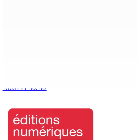
ENTREPRISE — Kumo : Jenna Wong, pâtissière,
sculptrice de douceurs
9 Août 2026 11h00
THÉÂTRE — Ce dimanche 9 à la Trup Sapsiway, Roches-
Brunes : Reprise de “Memwar Zenosid”
9 Août 2026 10h00
AÉROPORT SSR : Une famille interceptée avec Rs 1,5
million en devises
9 Août 2026 10h00
TOUS LES TEXTES