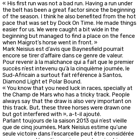
« His first run was not a bad run. Having a run under
the belt has been a great factor since the beginning
of the season. I think he also benefited from the hot
pace that was set by Dock On Time. He made things
easier for us. We were caught a bit wide in the
beginning but managed to find a place on the fence
when Maigrot’s horse went in front. »
Mark Neisius est d’avis que Baynesfield pourrait
encore se tirer d’affaire dans ce genre de valeur.
Pour revenir à la malchance qui a fait que le premier
succès n’est intevenu qu’à la cinquième journée, le
Sud-Africain a surtout fait référence à Santos,
Diamond Light et Polar Bound.
« You know that you need luck in races, specially at
the Champ de Mars who has a tricky track. People
always say that the draw is also very important on
this track. But, these three horses were drawn one
but got interfered with », a-t-il ajouté.
Parlant toujours de la saison 2013 qui n’est vieille
que de cinq journées, Mark Neisius estime qu’une
seule victoire dans l’escarcelle peut être considérée