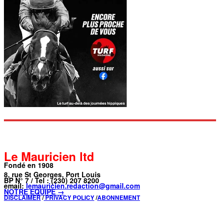
Le Mauricien ltd
Fondé en 1908
8, rue St Georges, Port Louis
BP N° 7 / Tel : (230) 207 8200
email:
lemauricien.redaction@gmail.com
NOTRE ÉQUIPE →
DISCLAIMER
/
PRIVACY POLICY
/
ABONNEMENT