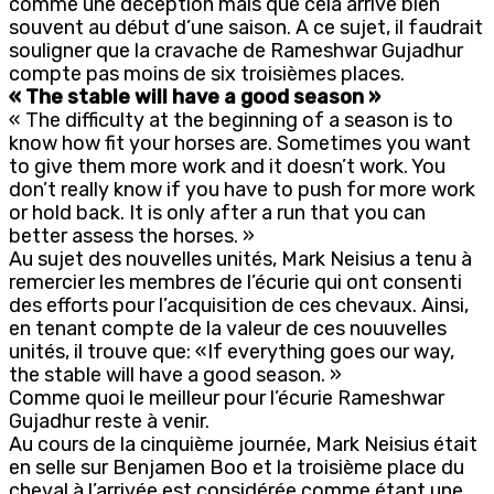
comme une déception mais que cela arrive bien
souvent au début d’une saison. A ce sujet, il faudrait
souligner que la cravache de Rameshwar Gujadhur
compte pas moins de six troisièmes places.
« The stable will have a good season »
« The difficulty at the beginning of a season is to
know how fit your horses are. Sometimes you want
to give them more work and it doesn’t work. You
don’t really know if you have to push for more work
or hold back. It is only after a run that you can
better assess the horses. »
Au sujet des nouvelles unités, Mark Neisius a tenu à
remercier les membres de l’écurie qui ont consenti
des efforts pour l’acquisition de ces chevaux. Ainsi,
en tenant compte de la valeur de ces nouuvelles
unités, il trouve que: «If everything goes our way,
the stable will have a good season. »
Comme quoi le meilleur pour l’écurie Rameshwar
Gujadhur reste à venir.
Au cours de la cinquième journée, Mark Neisius était
en selle sur Benjamen Boo et la troisième place du
cheval à l’arrivée est considérée comme étant une