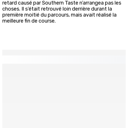
retard causé par Southern Taste n’arrangea pas les
choses. Il s’était retrouvé loin derrière durant la
première moitié du parcours, mais avait réalisé la
meilleure fin de course.
EN CONTINU
↻
TPLink Open Day :MT récompensée pour l’innovation en
matière de wi-fi résidentiel
7 Août 2026 19h00
Fléaux sociaux | Conseil des Religions : Mobilisation
nationale en faveur de l’éducation civique et des
valeurs citoyennes
7 Août 2026 18h00