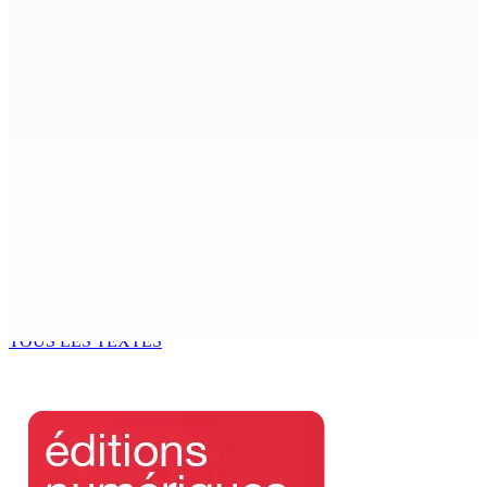
7 Août 2026 15h00
Beyond Westminster: The Sydney Pierre episode and
Mauritius’ Second Constitutional Conversation
7 Août 2026 15h00
Franco Quirin : « Une position de stricte neutralité »
7 Août 2026 12h00
Océan Indien | Saisie de 157,5 kg de drogue : L’ex-JM
prend ses distances de la SUV et du gandia
7 Août 2026 11h49
TOUS LES TEXTES