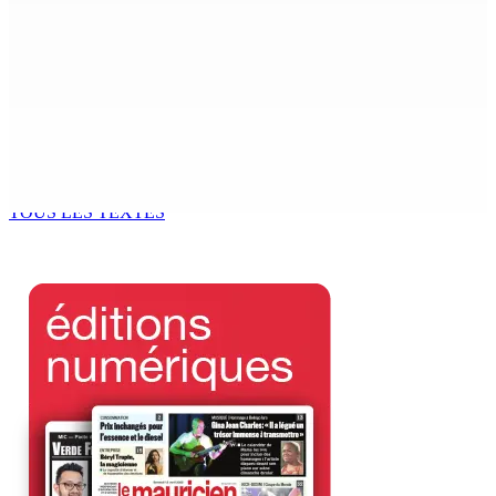
Recrudescence des vols : 22 suspects interpellés lors
d’une vaste opération de la CID
8 Août 2026 09h00
Corps para-publics | Procurements — CEB : L’IRP annule
l’octroi d’un contrat de Rs 36,7 M
8 Août 2026 07h00
TOUS LES TEXTES