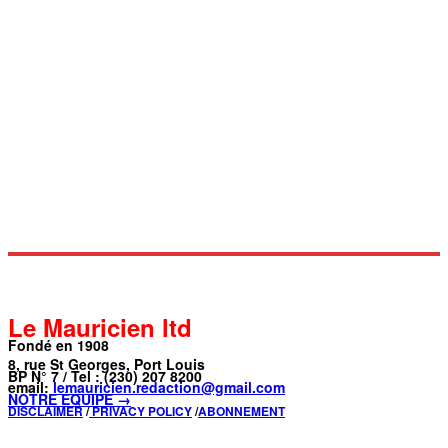
Le Mauricien ltd
Fondé en 1908
8, rue St Georges, Port Louis
BP N° 7 / Tel : (230) 207 8200
email:
lemauricien.redaction@gmail.com
NOTRE ÉQUIPE →
DISCLAIMER
/
PRIVACY POLICY
/
ABONNEMENT