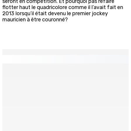
seront en compétition. Et pourquoi pas refaire
flotter haut le quadricolore comme il l’avait fait en
2013 lorsqu’il était devenu le premier jockey
mauricien à être couronné?
EN CONTINU
↻
Ça va se savoir – FCC : le mood aurait-il changé au
Réduit Triangle ?
10 Août 2026 11h00
À Trou-aux-Biches : À peine démarrés, les travaux de
réhabilitation de la plage intriguent…
10 Août 2026 11h00