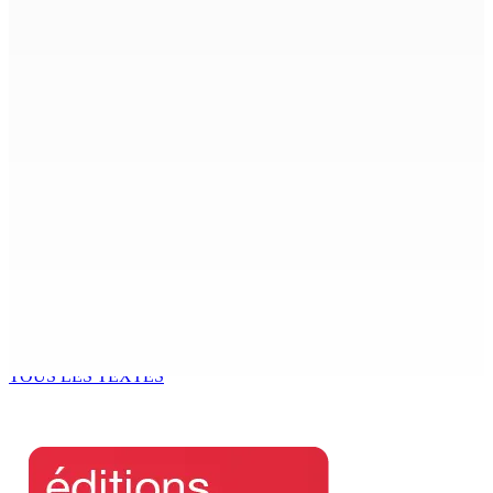
Maurice doit demander des comptes à Washington
10 Août 2026 07h00
Enfouissement des conduits sur la partie rocheuse du
littoral de Trou aux Biches : La CWA rectifie le tir après le
travail bâclé du...
10 Août 2026 07h00
La météo de ce lundi 10 août
10 Août 2026 05h30
Natation – Dans une lettre vendredi : Cédric Bathfield
démissionne comme président de la FMN
9 Août 2026 17h00
TOUS LES TEXTES