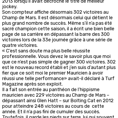
2013 lorsqu’il avait décroché le titre de meilleur
jockey.
Son compteur affiche désormais 302 victoires au
Champ de Mars. Il est désormais celui qui détient le
plus grand nombre de succès. Même s’il n’a pas été
sacré champion cette saison, il a écrit une bien belle
page de sa carrière en dépassant la barre des 300
victoires lors de la 33e journée grâce à une série de
quatre victoires.
« C’est sans doute ma plus belle réussite
professionnelle. Vous devez le savoir plus que moi
que ce n’est pas simple de gagner 300 victoires. 302
est le nouveau record établi et j’en suis d’autant plus
fier que ce soit moi le premier Mauricien à avoir
réussi une telle performance» avait-il déclaré à Turf
Magazine après son exploit.
Il a fait son entrée au panthéon de l’hippisme
mauricien avec 229 victoires au Champ de Mars –
dépassant ainsi Glen Hatt – sur Bolting Cat en 2012
pour atteindre 248 victoires au cours de cette
année. Et il n’a pas fini de cumuler des succès.
Toutefois, il garde les pieds sur terre, lui qui souvent