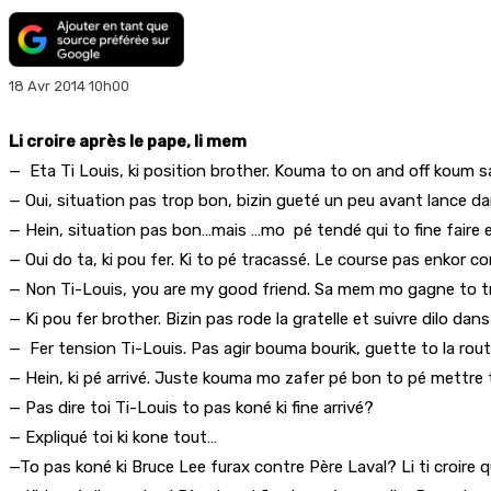
18 Avr 2014 10h00
Li croire après le pape, li mem
— Eta Ti Louis, ki position brother. Kouma to on and off koum sa?
— Oui, situation pas trop bon, bizin gueté un peu avant lance dan
— Hein, situation pas bon…mais …mo pé tendé qui to fine faire 
— Oui do ta, ki pou fer. Ki to pé tracassé. Le course pas enkor
— Non Ti-Louis, you are my good friend. Sa mem mo gagne to tr
— Ki pou fer brother. Bizin pas rode la gratelle et suivre dilo dans
— Fer tension Ti-Louis. Pas agir bouma bourik, guette to la rout
— Hein, ki pé arrivé. Juste kouma mo zafer pé bon to pé mettre 
— Pas dire toi Ti-Louis to pas koné ki fine arrivé?
— Expliqué toi ki kone tout…
—To pas koné ki Bruce Lee furax contre Père Laval? Li ti croire 