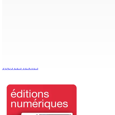
CORPS PARA-PUBLICS EDB : Rs 850 000 par mois à Ramdaurs
7 Août 2026 10h00
Région : Stéphanie Anquetil admise à l’African Academy for
7 Août 2026 08h00
Réforme des pensions | En vue de la promulgation La PKS
7 Août 2026 07h00
TOUS LES TEXTES