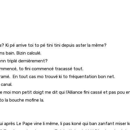
 Ki pé arrive toi to pé tini tini depuis aster la même?
s bain. Bizin calculé.
enn triplé dernièrement?
 commencé, to fini commencé tracassé tout.
amé. En tout cas mo trouvé ki to fréquentation bon net.
 canal.
e moi mon petit doigt me dit qui l’Alliance fini cassé et pas pou e
to la bouche mofine la.
qui après Le Pape vine li même, li pas koné qui ban zanfant miser 