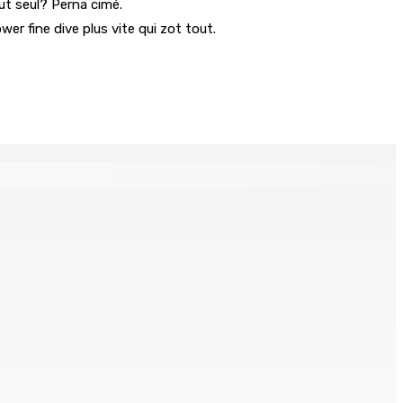
out seul? Perna cimé.
er fine dive plus vite qui zot tout.
 distances de la SUV et du gandia
Chetan Baboolall, nouveau leader de l’opposition