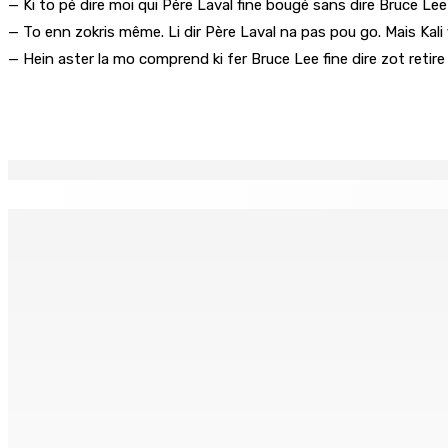
— Ki to pé dire moi qui Père Laval fine bougé sans dire Bruce Le
— To enn zokris même. Li dir Père Laval na pas pou go. Mais Kali 
— Hein aster la mo comprend ki fer Bruce Lee fine dire zot retir
Partager
EN CONTINU
↻
Franco Quirin : « Une position de stricte neutralité »
Oc
7 Août 2026 12h00
7 
BALACLAVA : Enquête après la découverte d’un corps calciné
7 Août 2026 11h21
AUTOROUTE M4 | Projet évalué à Rs 10 milliards Prêt spéc
7 Août 2026 11h00