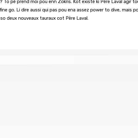
e? To pé prend moi pou enn Zokris. Kot existé ki Père Laval agir t
fine go. Li dire aussi qui pas pou ena assez power to dive, mais pow
e so deux nouveaux tauraux cot Père Laval.
éan Indien | Saisie de 157,5 kg de drogue : L’ex-JM prend ses
Août 2026 11h49
 à la plage
Échiquier politique | Changing of Guards — 
7 Août 2026 11h11
ial de USD 680 M du gouvernement indien