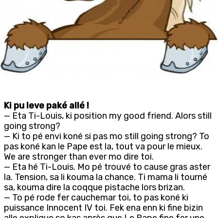
Ki pu leve paké allé !
— Eta Ti-Louis, ki position my good friend. Alors still
going strong?
— Ki to pé envi koné si pas mo still going strong? To
pas koné kan le Pape est la, tout va pour le mieux.
We are stronger than ever mo dire toi.
— Eta hé Ti-Louis. Mo pé trouvé to cause gras aster
la. Tension, sa li kouma la chance. Ti mama li tourné
sa, kouma dire la coqque pistache lors brizan.
— To pé rode fer cauchemar toi, to pas koné ki
puissance Innocent IV toi. Fek ena enn ki fine bizin
alle explique so kas après que Le Pape fine fer une