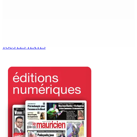
Baboolall, nouveau leader de l’opposition
7 Août 2026 11h11
AUTOROUTE M4 | Projet évalué à Rs 10 milliards Prêt
spécial de USD 680 M du gouvernement indien
7 Août 2026 11h00
TOUS LES TEXTES