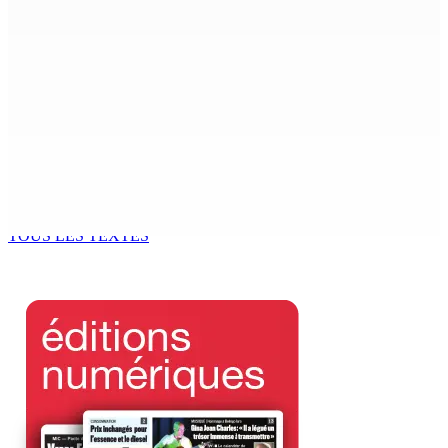
6 Août 2026 15h00
MONDE ESTUDIANTIN | Municipalité de Port-Louis —
NAFCO : Concours national de débat prévu le jeudi 13
6 Août 2026 14h00
Kugan Parapen, Junior Minister à la Sécurité sociale «
Le processus de décolonisation est toujours inachevé
»
6 Août 2026 13h00
TOUS LES TEXTES