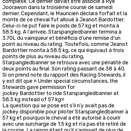
complexe. Ce dernier devait être associé à Rye
Joorawon dans la troisième course de samedi
dernier. Cependant, le Mauricien déclara forfait et la
monte de ce cheval fut alloué à Jeanot Bardottier.
Celui-ci ne put faire le poids de 57 kg et monta à
58.5 kg. A l’arrivée, Starspangledbanner termina à
3.70L du vainqueur et bénéficia d’une remise d’un
point au niveau du rating. Toutefois, comme Jeanot
Bardottier monta à 58.5 kg, ce qui équivaut à trois
points de plus au niveau du rating,
Starpangledbanner se retrouva avec une pénalité de
deux points au final. Son rating passant de 38 à 40.
Si on prend note du rapport des Racing Stewards, il
y est dit que « Under special circumstances, the
Stewards gave permission for
jockey Bardottier to ride Starspangledbanner at
58.5 kg instead of 57 kg»
La question qui se pose est s’il n’y avait pas de
jockey disponible pour piloter Starspangledbanner à
57 kg et pourquoi le cheval a été autorisé à courir
avec une surcharge de 1.5 kg et n’a pas été retiré de
la course. La raison étant qu’il s’agissait de plus de