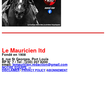
Le Mauricien ltd
Fondé en 1908
8, rue St Georges, Port Louis
BP N° 7 / Tel : (230) 207 8200
email:
lemauricien.redaction@gmail.com
NOTRE ÉQUIPE →
DISCLAIMER
/
PRIVACY POLICY
/
ABONNEMENT