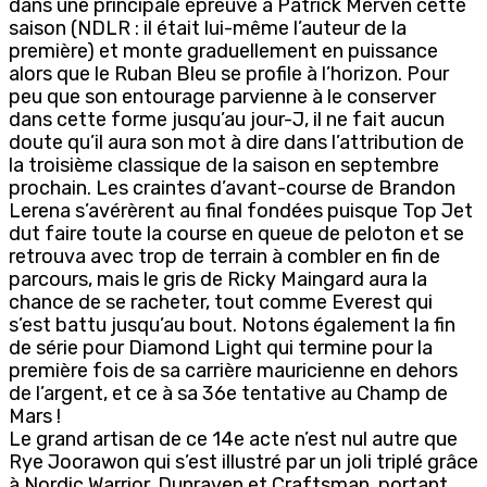
dans une principale épreuve à Patrick Merven cette
saison (NDLR : il était lui-même l’auteur de la
première) et monte graduellement en puissance
alors que le Ruban Bleu se profile à l’horizon. Pour
peu que son entourage parvienne à le conserver
dans cette forme jusqu’au jour-J, il ne fait aucun
doute qu’il aura son mot à dire dans l’attribution de
la troisième classique de la saison en septembre
prochain. Les craintes d’avant-course de Brandon
Lerena s’avérèrent au final fondées puisque Top Jet
dut faire toute la course en queue de peloton et se
retrouva avec trop de terrain à combler en fin de
parcours, mais le gris de Ricky Maingard aura la
chance de se racheter, tout comme Everest qui
s’est battu jusqu’au bout. Notons également la fin
de série pour Diamond Light qui termine pour la
première fois de sa carrière mauricienne en dehors
de l’argent, et ce à sa 36e tentative au Champ de
Mars !
Le grand artisan de ce 14e acte n’est nul autre que
Rye Joorawon qui s’est illustré par un joli triplé grâce
à Nordic Warrior, Dunraven et Craftsman, portant