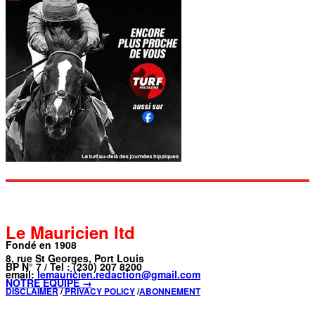
Le Mauricien ltd
Fondé en 1908
8, rue St Georges, Port Louis
BP N° 7 / Tel : (230) 207 8200
email:
lemauricien.redaction@gmail.com
NOTRE ÉQUIPE →
DISCLAIMER
/
PRIVACY POLICY
/
ABONNEMENT