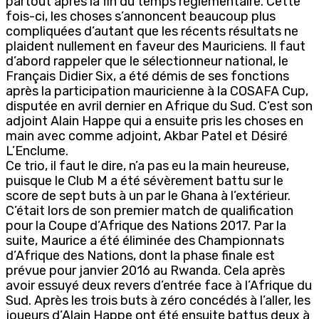
partout après la fin du temps réglementaire. Cette
fois-ci, les choses s’annoncent beaucoup plus
compliquées d’autant que les récents résultats ne
plaident nullement en faveur des Mauriciens. Il faut
d’abord rappeler que le sélectionneur national, le
Français Didier Six, a été démis de ses fonctions
après la participation mauricienne à la COSAFA Cup,
disputée en avril dernier en Afrique du Sud. C’est son
adjoint Alain Happe qui a ensuite pris les choses en
main avec comme adjoint, Akbar Patel et Désiré
L’Enclume.
Ce trio, il faut le dire, n’a pas eu la main heureuse,
puisque le Club M a été sévèrement battu sur le
score de sept buts à un par le Ghana à l’extérieur.
C’était lors de son premier match de qualification
pour la Coupe d’Afrique des Nations 2017. Par la
suite, Maurice a été éliminée des Championnats
d’Afrique des Nations, dont la phase finale est
prévue pour janvier 2016 au Rwanda. Cela après
avoir essuyé deux revers d’entrée face à l’Afrique du
Sud. Après les trois buts à zéro concédés à l’aller, les
joueurs d’Alain Happe ont été ensuite battus deux à