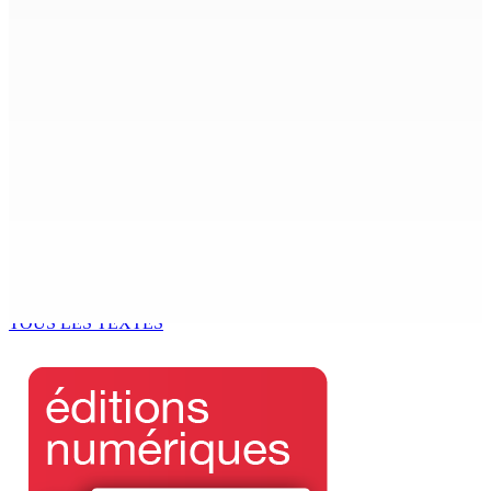
Budget Aftermath | Réforme de la pension — Le sit-in
se poursuit devant l’Hôtel du GM
4 Août 2026 13h44
Joe Lesjongard dépose une motion de privilège visant
la députée Leu-Govind après la PNQ
4 Août 2026 13h25
Réunion des délégués | À la GTU House — Vijay
Bundhun élu président du Conseil des Syndicats
4 Août 2026 13h00
TOUS LES TEXTES