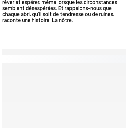
rêver et espérer, même lorsque les circonstances
semblent désespérées. Et rappelons-nous que
chaque abri, qu’il soit de tendresse ou de ruines,
raconte une histoire. La nôtre.
EN CONTINU
↻
Crash d’un hydravion à La Prairie : un touriste polonais
de 25 ans décède, le pilote indien de 28 ans blessé
4 Août 2026 19h42
RÉHABILITATION Poser un regard bienveillant sur le
détenu
4 Août 2026 19h20