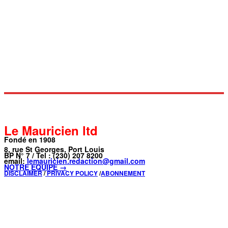
Le Mauricien ltd
Fondé en 1908
8, rue St Georges, Port Louis
BP N° 7 / Tel : (230) 207 8200
email:
lemauricien.redaction@gmail.com
NOTRE ÉQUIPE →
DISCLAIMER
/
PRIVACY POLICY
/
ABONNEMENT