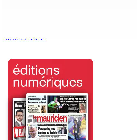
8 Août 2026 13h00
POLICE — Après une opération à Vallée-des-Prêtres : Rs
7 M « envolées » en route vers les Casernes centrales
8 Août 2026 12h00
TOUS LES TEXTES